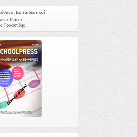
ύθυνοι Εκπαιδευτικοί
στίνα Τότσκα
ος Προκοπίδης
Disney school