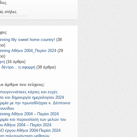
λες
ίς στήλες
χος
inning My sweet home country!
(38
ρα)
inning Αθήνα 2004_Παρίσι 2024
(29
ρα)
ήνη
(16 άρθρα)
 δέντρο... η αφορμή
(38 άρθρα)
α άρθρα του τεύχους:
στουγεννιάτικες κάρτες και ευχές
σα και δημιουργία ημερολογίου 2024
ριμία με την πρωταθλήτρια κ. Δέσποινα
ουνίδου
inning Αθήνα 2004 – Παρίσι 2024
ριμία και παρουσίαση των μελών του
ου Αθήνα 2004 – Παρίσι 2024
O έργου Αθήνα 2004-Παρίσι 2024
τη τηλεσυνάντηση μαθητών