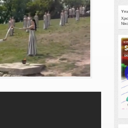
Υπε
Χρι
Νίκ