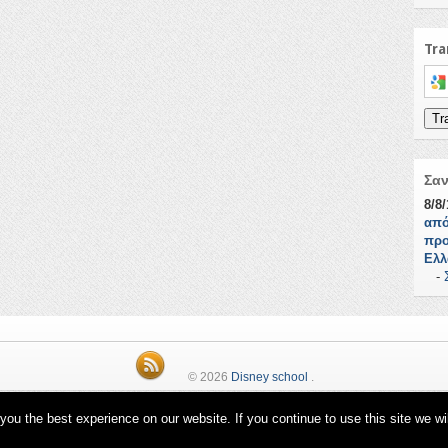
Tra
Sele
Tr
Σα
8/8
από
προ
Ελλ
-
© 2026
Disney school
.
ou the best experience on our website. If you continue to use this site we wi
Όροι Χρήσης schoolpress.sch.gr
|
Δήλωση προσβασιμότητας