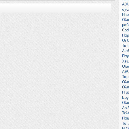
Αθλ
σχο
Η ι
Ολυ
μαθ
Cod
Παρ
Οι 
Τα 
Δια
Παρ
Χει
Ολυ
Αθλ
Ταμ
Ολυ
Ολυ
Η μ
Εργ
Ολυ
Αρι
Τελ
Παιχ
Το 
Η Ο