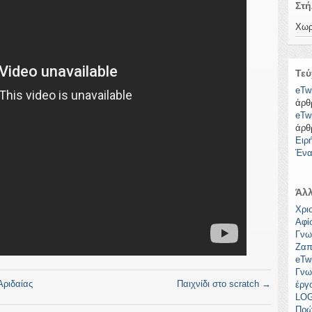
Στή
Χωρ
Τεύ
eTw
άρθ
eTw
άρθ
Ειρ
Ένα
Άλλ
Χρι
Αφί
Γνω
Ζαπ
eTw
Γνω
Αριδαίας
Παιχνίδι στο scratch
→
έργ
LOG
Πρώ