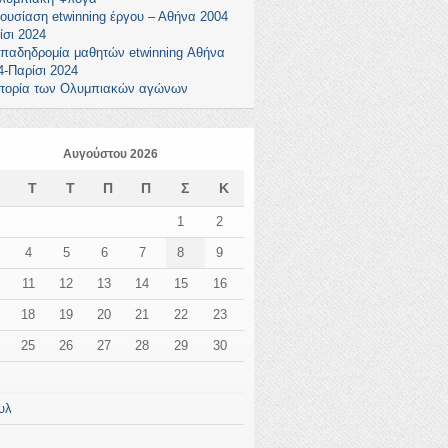
ουσίαση etwinning έργου – Αθήνα 2004
ίσι 2024
παδηδρομία μαθητών etwinning Αθήνα
4-Παρίσι 2024
στορία των Ολυμπιακών αγώνων
Αυγούστου 2026
Δ
Τ
Τ
Π
Π
Σ
Κ
1
2
4
5
6
7
8
9
11
12
13
14
15
16
18
19
20
21
22
23
25
26
27
28
29
30
υλ