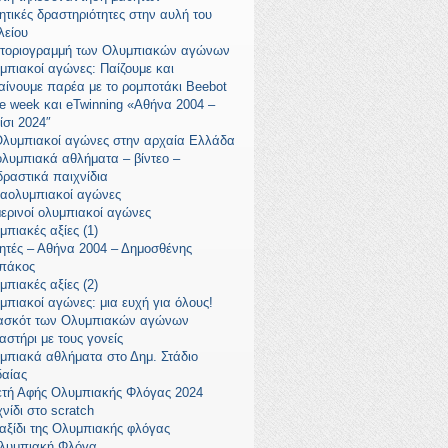
ητικές δραστηριότητες στην αυλή του
λείου
στοριογραμμή των Ολυμπιακών αγώνων
μπιακοί αγώνες: Παίζουμε και
αίνουμε παρέα με το ρομποτάκι Beebot
e week και eTwinning «Αθήνα 2004 –
ίσι 2024″
Ολυμπιακοί αγώνες στην αρχαία Ελλάδα
ολυμπιακά αθλήματα – βίντεο –
δραστικά παιχνίδια
αολυμπιακοί αγώνες
μερινοί ολυμπιακοί αγώνες
μπιακές αξίες (1)
ητές – Αθήνα 2004 – Δημοσθένης
πάκος
μπιακές αξίες (2)
μπιακοί αγώνες: μια ευχή για όλους!
ασκότ των Ολυμπιακών αγώνων
αστήρι με τους γονείς
μπιακά αθλήματα στο Δημ. Στάδιο
δαίας
ετή Αφής Ολυμπιακής Φλόγας 2024
νίδι στο scratch
ταξίδι της Ολυμπιακής φλόγας
λυμπιακή Φλόγα