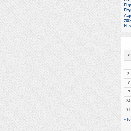
Παρ
Παρ
Λαμ
200
Η ι
3
10
17
24
31
« Ιο