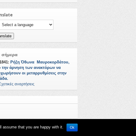
nslate
ct a language to translate this page
anslate
ν σήμερα
/1841:
Ρήξη Όθωνα  Μαυροκορδάτου,
 την άρνηση των ανακτόρων να
χωρήσουν οι μεταρρυθμίσεις στην
άδα.
Σχετικές αναρτήσεις
ll assume that you are happy with it.
Ok