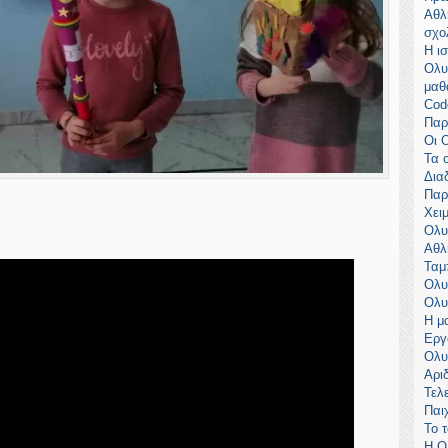
Αθλ
σχο
Η ι
Ολυ
μαθ
Cod
Παρ
Οι 
Τα 
Δια
Παρ
Χει
Ολυ
Αθλ
Ταμ
Ολυ
Ολυ
Η μ
Εργ
Ολυ
Αρι
Τελ
Παιχ
Το 
Η Ο