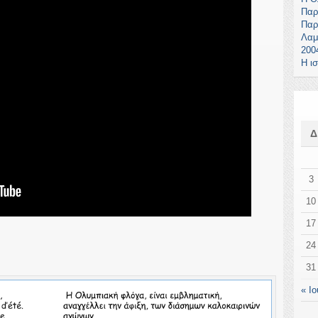
Παρ
Παρ
Λαμ
200
Η ι
3
10
17
24
31
« Ιο