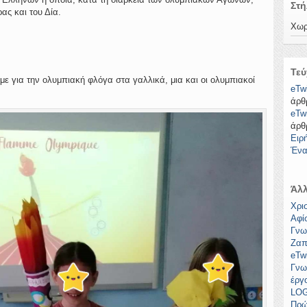
Στή
ας και του Δία.
Χωρ
Τεύ
με για την ολυμπιακή φλόγα στα γαλλικά, μια και οι ολυμπιακοί
eTw
άρθ
eTw
άρθ
Ειρ
Ένα
Άλλ
Χρι
Αφί
Γνω
Ζαπ
eTw
Γνω
έργ
LOG
Πρώ