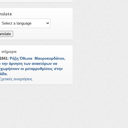
nslate
ct a language to translate this page
anslate
ν σήμερα
/1841:
Ρήξη Όθωνα  Μαυροκορδάτου,
 την άρνηση των ανακτόρων να
χωρήσουν οι μεταρρυθμίσεις στην
άδα.
Σχετικές αναρτήσεις