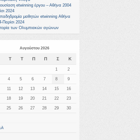
ουσίαση etwinning έργου – Αθήνα 2004
ίσι 2024
παδηδρομία μαθητών etwinning Αθήνα
4-Παρίσι 2024
στορία των Ολυμπιακών αγώνων
Αυγούστου 2026
Δ
Τ
Τ
Π
Π
Σ
Κ
1
2
4
5
6
7
8
9
11
12
13
14
15
16
18
19
20
21
22
23
25
26
27
28
29
30
υλ