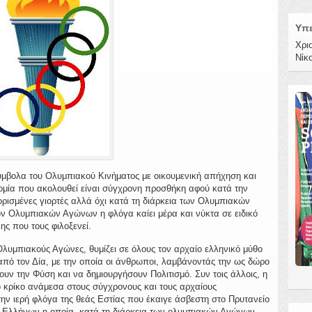
Υπε
Χρι
Νίκ
ύμβολα του Ολυμπιακού Κινήματος με οικουμενική απήχηση και
ομία που ακολουθεί είναι σύγχρονη προσθήκη αφού κατά την
ρισμένες γιορτές αλλά όχι κατά τη διάρκεια των Ολυμπιακών
ν Ολυμπιακών Αγώνων η φλόγα καίει μέρα και νύκτα σε ειδικό
ς που τους φιλοξενεί.
λυμπιακούς Αγώνες, θυμίζει σε όλους τον αρχαίο ελληνικό μύθο
από τον Δία, με την οποία οι άνθρωποι, λαμβάνοντάς την ως δώρο
ουν την Φύση και να δημιουργήσουν Πολιτισμό. Συν τοις άλλοις, η
 κρίκο ανάμεσα στους σύγχρονους και τους αρχαίους
 ιερή φλόγα της θεάς Εστίας που έκαιγε άσβεστη στο Πρυτανείο
ν Ελλήνων η οποία, κατά τη διάρκεια των ολυμπιακών Αγώνων,