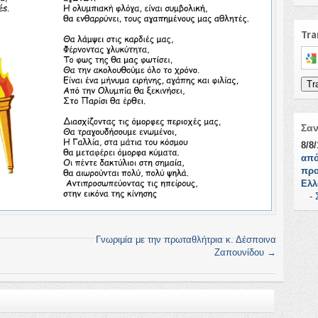
Tra
Sele
Tr
Σα
8/8
από
προ
Ελλ
-
Γνωριμία με την πρωταθλήτρια κ. Δέσποινα
Ζαπουνίδου
→