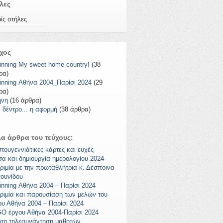
λες
ίς στήλες
χος
inning My sweet home country!
(38
ρα)
inning Αθήνα 2004_Παρίσι 2024
(29
ρα)
ήνη
(16 άρθρα)
 δέντρο... η αφορμή
(38 άρθρα)
α άρθρα του τεύχους:
στουγεννιάτικες κάρτες και ευχές
σα και δημιουργία ημερολογίου 2024
ριμία με την πρωταθλήτρια κ. Δέσποινα
ουνίδου
inning Αθήνα 2004 – Παρίσι 2024
ριμία και παρουσίαση των μελών του
ου Αθήνα 2004 – Παρίσι 2024
O έργου Αθήνα 2004-Παρίσι 2024
τη τηλεσυνάντηση μαθητών