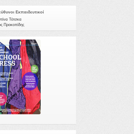
ύθυνοι Εκπαιδευτικοί
στίνα Τότσκα
ος Προκοπίδης
Disney school