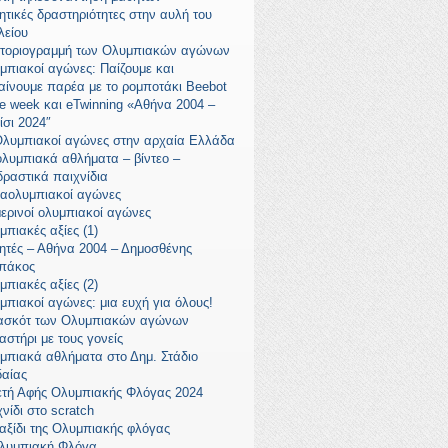
ητικές δραστηριότητες στην αυλή του
λείου
στοριογραμμή των Ολυμπιακών αγώνων
μπιακοί αγώνες: Παίζουμε και
αίνουμε παρέα με το ρομποτάκι Beebot
e week και eTwinning «Αθήνα 2004 –
ίσι 2024″
Ολυμπιακοί αγώνες στην αρχαία Ελλάδα
ολυμπιακά αθλήματα – βίντεο –
δραστικά παιχνίδια
αολυμπιακοί αγώνες
μερινοί ολυμπιακοί αγώνες
μπιακές αξίες (1)
ητές – Αθήνα 2004 – Δημοσθένης
πάκος
μπιακές αξίες (2)
μπιακοί αγώνες: μια ευχή για όλους!
ασκότ των Ολυμπιακών αγώνων
αστήρι με τους γονείς
μπιακά αθλήματα στο Δημ. Στάδιο
δαίας
ετή Αφής Ολυμπιακής Φλόγας 2024
νίδι στο scratch
ταξίδι της Ολυμπιακής φλόγας
λυμπιακή Φλόγα