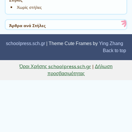
Χωρίς στήλες
Άρθρα ανά Στήλες
schoolpress.sch.gr
| Theme Cute Frames by
Ying Zhang
Back to top
Όροι Χρήσης schoolpress.sch.gr
|
Δήλωση
προσβασιμότητας