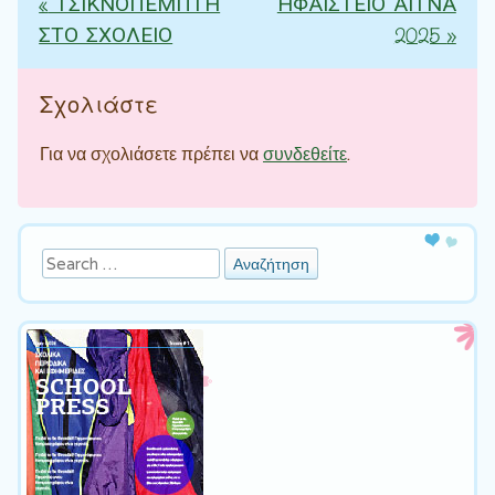
«
ΤΣΙΚΝΟΠΕΜΠΤΗ
ΗΦΑΙΣΤΕΙΟ ΑΙΤΝΑ
Πλοήγηση άρθρων
ΣΤΟ ΣΧΟΛΕΙΟ
2025
»
Σχολιάστε
Για να σχολιάσετε πρέπει να
συνδεθείτε
.
Αναζήτηση