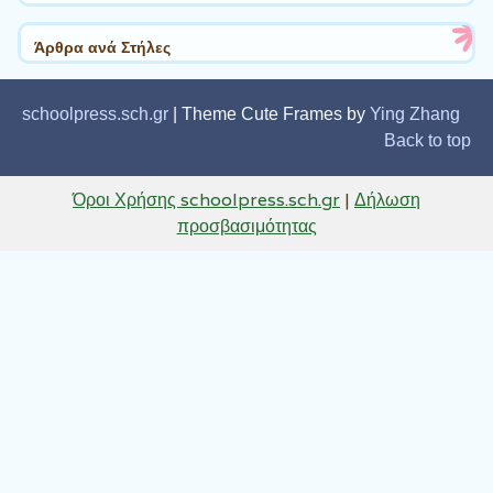
Άρθρα ανά Στήλες
schoolpress.sch.gr
| Theme Cute Frames by
Ying Zhang
Back to top
Όροι Χρήσης schoolpress.sch.gr
|
Δήλωση
προσβασιμότητας