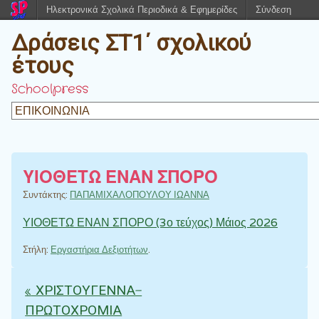
Ηλεκτρονικά Σχολικά Περιοδικά & Εφημερίδες
Σύνδεση
Δράσεις ΣΤ1΄ σχολικού
έτους
Schoolpress
ΥΙΟΘΕΤΩ ΕΝΑΝ ΣΠΟΡΟ
Συντάκτης:
ΠΑΠΑΜΙΧΑΛΟΠΟΥΛΟΥ ΙΩΑΝΝΑ
ΥΙΟΘΕΤΩ ΕΝΑΝ ΣΠΟΡΟ (3ο τεύχος) Μάιος 2026
Στήλη:
Εργαστήρια Δεξιοτήτων
.
«
ΧΡΙΣΤΟΥΓΕΝΝΑ-
Πλοήγηση άρθρων
ΠΡΩΤΟΧΡΟΜΙΑ