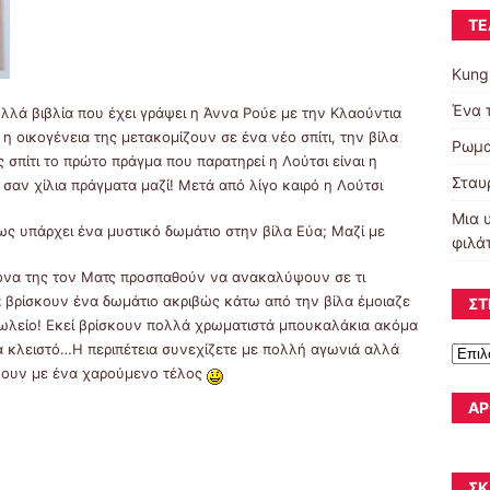
ΤΕ
Kung
Ένα 
λλά βιβλία που έχει γράψει η Άννα Ρούε με την Κλαούντια
ι η οικογένεια της μετακομίζουν σε ένα νέο σπίτι, την βίλα
Ρωμα
 σπίτι το πρώτο πράγμα που παρατηρεί η Λούτσι είναι η
Σταυ
 σαν χίλια πράγματα μαζί! Μετά από λίγο καιρό η Λούτσι
Μια 
πως υπάρχει ένα μυστικό δωμάτιο στην βίλα Εύα; Μαζί με
φιλά
τονα της τον Ματς προσπαθούν να ανακαλύψουν σε τι
ά βρίσκουν ένα δωμάτιο ακριβώς κάτω από την βίλα έμοιαζε
ΣΤ
λείο! Εκεί βρίσκουν πολλά χρωματιστά μπουκαλάκια ακόμα
α κλειστό…Η περιπέτεια συνεχίζετε με πολλή αγωνιά αλλά
ώνουν με ένα χαρούμενο τέλος
ΆΡ
ΣΚ