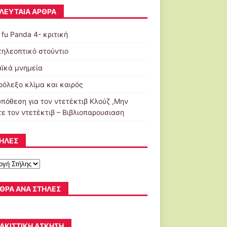
ΛΕΥΤΑΊΑ ΆΡΘΡΑ
 fu Panda 4- κριτική
τηλεοπτικό στούντιο
ϊκά μνημεία
ρόλεξο κλίμα και καιρός
υπόθεση για τον ντετέκτιβ Κλούζ ,Μην
τε τον ντετέκτιβ – Βιβλιοπαρουσιαση
ΉΛΕΣ
ΘΡΑ ΑΝΆ ΣΤΉΛΕΣ
ΑΚΙΣΤΙΚΉ ΆΣΚΗΣΗ