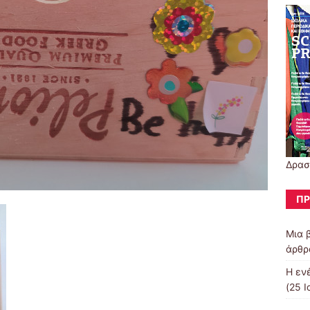
Δρασ
ΠΡ
Μια 
άρθρ
Η εν
(25 Ι