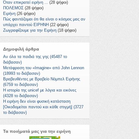
Όταν επικρατεί ειρήνη ...
(28 ψήφοι)
ΠΟΛΕΜΟΣ
(28 ψήφοι)
Ειρήνη
(26 ψήφοι)
Πώς φαντάζομαι ότι θα είναι ο κόσμος μας αν
υπάρχει παντού ΕΙΡΗΝΗ
(22 ψήφοι)
Ζωγραφίζουμε για την Ειρήνη
(18 ψήφοι)
Δημοφιλή άρθρα
Αν όλα τα παιδιά της γης (45487 το
διάβασαν)
Μετάφραση του «Imagine» από John Lennon
(18993 το διάβασαν)
Βραβευθέντες με Βραβείο Νόμπελ Ειρήνης
(6759 το διάβασαν)
Η ιστορία της unicef με λόγια και εικόνες
(4328 το διάβασαν)
Η ειρήνη δεν είναι φυσική κατάσταση
[Οικοδομείται παντού και κάθε στιγμή] (3727
το διάβασαν)
Τα ποιήματά μας για την ειρήνη