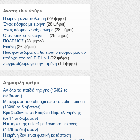
Αγαπημένα άρθρα
Η ειρήνη είναι πολύτιμη
(29 ψήφοι)
Ένας κόσμος με ειρήνη
(28 ψήφοι)
Ένας κόσμος χωρίς πόλεμο
(28 ψήφοι)
Όταν επικρατεί ειρήνη ...
(28 ψήφοι)
ΠΟΛΕΜΟΣ
(28 ψήφοι)
Ειρήνη
(26 ψήφοι)
Πώς φαντάζομαι ότι θα είναι ο κόσμος μας αν
υπάρχει παντού ΕΙΡΗΝΗ
(22 ψήφοι)
Ζωγραφίζουμε για την Ειρήνη
(18 ψήφοι)
Δημοφιλή άρθρα
Αν όλα τα παιδιά της γης (45482 το
διάβασαν)
Μετάφραση του «Imagine» από John Lennon
(18990 το διάβασαν)
Βραβευθέντες με Βραβείο Νόμπελ Ειρήνης
(6747 το διάβασαν)
Η ιστορία της unicef με λόγια και εικόνες
(4328 το διάβασαν)
Η ειρήνη δεν είναι φυσική κατάσταση