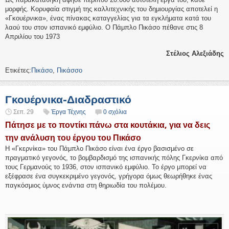
μορφής. Κορυφαία στιγμή της καλλιτεχνικής του δημιουργίας αποτελεί η
«Γκουέρνικα», ένας πίνακας καταγγελίας για τα εγκλήματα κατά του
λαού του στον ισπανικό εμφύλιο. Ο Πάμπλο Πικάσο πέθανε στις 8
Απριλίου του 1973
Στέλιος Αλεξιάδης
Ετικέτες:
Πικάσο
,
Πικάσσο
Γκουέρνικα-Διαδραστικό
Σεπ. 29
Έργα Τέχνης
0 σχόλια
Πάτησε με το ποντίκι πάνω στα κουτάκια, για να δεις
την ανάλυση του έργου του Πικάσο
Η «Γκερνίκα» του Πάμπλο Πικάσο είναι ένα έργο βασισμένο σε
πραγματικό γεγονός, το βομβαρδισμό της ισπανικής πόλης Γκερνίκα από
τους Γερμανούς το 1936, στον ισπανικό εμφύλιο. Το έργο μπορεί να
εξέφρασε ένα συγκεκριμένο γεγονός, γρήγορα όμως θεωρήθηκε ένας
παγκόσμιος ύμνος ενάντια στη θηριωδία του πολέμου.