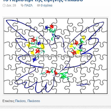
Δεκ. 28
ΠΑΖΛ
0 σχόλια
Ετικέτες:
Πικάσο
,
Πικάσσο