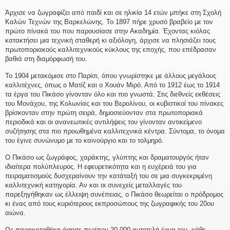
Άρχισε να ζωγραφίζει από παιδί και σε ηλικία 14 ετών μπήκε στη Σχολή
Καλών Τεχνών της Βαρκελώνης. Το 1897 πήρε χρυσό βραβείο με τον
πρώτο πίνακά του που παρουσίασε στην Ακαδημία. Έχοντας κιόλας
κατακτήσει μια τεχνική σταθερή κι αξιόλογη, άρχισε να πλησιάζει τους
πρωτοποριακούς καλλιτεχνικούς κύκλους της εποχής, που επέδρασαν
βαθιά στη διαμόρφωσή του.
Το 1904 μετακόμισε στο Παρίσι, όπου γνωρίστηκε με άλλους μεγάλους
καλλιτέχνες, όπως ο Ματίζ και ο Χουάν Μιρό. Από το 1912 έως το 1914
τα έργα του Πικάσο γίνονταν όλο και πιο γνωστά. Στις διεθνείς εκθέσεις
του Μονάχου, της Κολωνίας και του Βερολίνου, οι κυβιστικοί του πίνακες
βρίσκονταν στην πρώτη σειρά, δημοσιεύονταν στα πρωτοποριακά
περιοδικά και οι ανανεωτικές αντιλήψεις του γίνονταν αντικείμενο
συζήτησης στα πιο προωθημένα καλλιτεχνικά κέντρα. Σύντομα, το όνομα
του έγινε συνώνυμο με το καινούργιο και το τολμηρό.
Ο Πικάσο ως ζωγράφος, χαράκτης, γλύπτης και δραματουργός ήταν
ιδιαίτερα πολύπλευρος. Η εφευρετικότητα και η ευχέρειά του για
πειραματισμούς δυσχεραίνουν την κατάταξή του σε μια συγκεκριμένη
καλλιτεχνική κατηγορία. Αν και οι συνεχείς μεταλλαγές του
παρεξηγήθηκαν ως έλλειψη συνέπειας, ο Πικάσο θεωρείται ο πρόδρομος
κι ένας από τους κυριότερους εκπροσώπους της ζωγραφικής του 20ου
αιώνα.
Ως παρακαταθήκη άφησε περίπου 20.000 αυτοτελή έργα του, κάθε