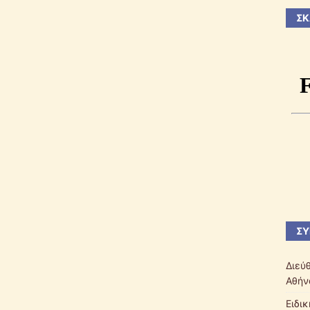
ΣΚ
ΣΎ
Διεύ
Αθήν
Ειδι