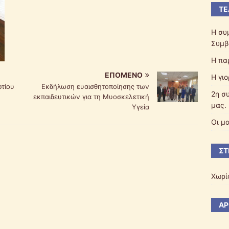
ΤΕ
Η συ
Συμβ
Η πα
ΕΠΌΜΕΝΟ
Η γι
ρτίου
Εκδήλωση ευαισθητοποίησης των
2η σ
εκπαιδευτικών για τη Μυοσκελετική
μας.
Υγεία
Οι μ
ΣΤ
Χωρί
ΆΡ