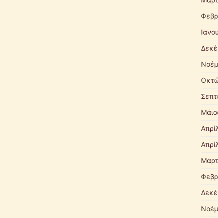
Φεβρ
Ιανο
Δεκέ
Νοέμ
Οκτώ
Σεπτ
Μάιο
Απρί
Απρί
Μάρτ
Φεβρ
Δεκέ
Νοέμ