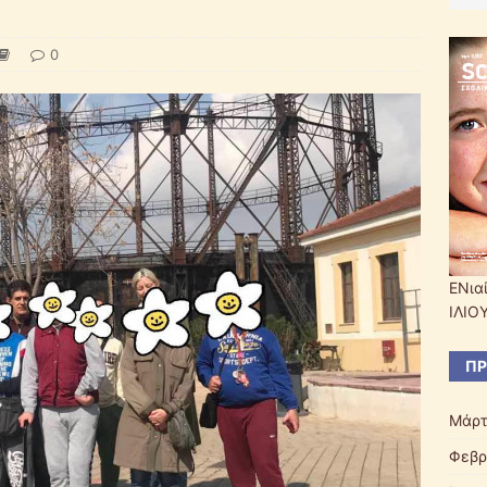
0
ΕΝια
ΙΛΙΟ
ΠΡ
Μάρτ
Φεβρ