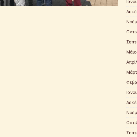
Ιανο
Δεκέ
Νοέμ
Οκτω
Σεπτ
Mάιο
Απρί
Μάρτ
Φεβρ
Ιανο
Δεκέ
Νοέμ
Οκτώ
Σεπτ