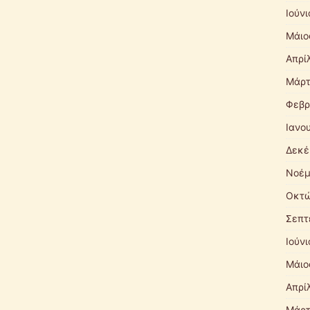
Ιούν
Μάιο
Απρί
Μάρτ
Φεβρ
Ιανο
Δεκέ
Νοέμ
Οκτώ
Σεπτ
Ιούν
Μάιο
Απρί
Μάρτ