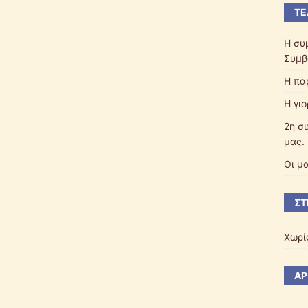
ΤΕ
Η συ
Συμβ
Η πα
Η γι
2η σ
μας.
Οι μ
ΣΤ
Χωρί
ΆΡ