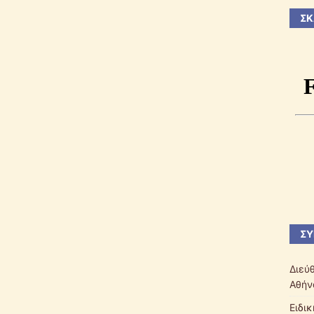
ΣΚ
ΣΎ
Διεύ
Αθήν
Ειδι