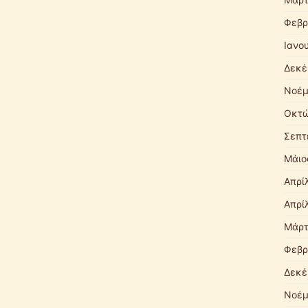
Φεβρ
Ιανο
Δεκέ
Νοέμ
Οκτώ
Σεπτ
Μάιο
Απρί
Απρί
Μάρτ
Φεβρ
Δεκέ
Νοέμ