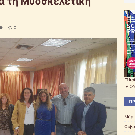
α τη Μυοσκελετική
0
ΕΝια
ΙΛΙΟ
ΠΡ
Μάρτ
Φεβρ