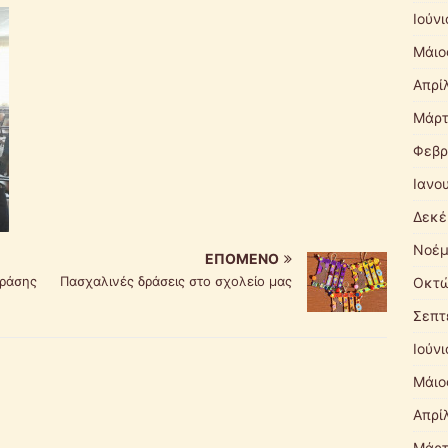
Ιούν
Μάιο
Απρί
Μάρτ
Φεβρ
Ιανο
Δεκέ
Νοέμ
ΕΠΌΜΕΝΟ
δράσης
Πασχαλινές δράσεις στο σχολείο μας
Οκτώ
Σεπτ
Ιούν
Μάιο
Απρί
Μάρτ