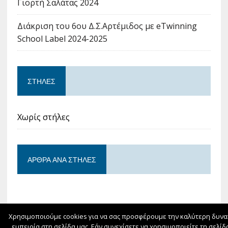
Γιορτή Σαλάτας 2024
Διάκριση του 6ου Δ.Σ.Αρτέμιδος με eTwinning
School Label 2024-2025
ΣΤΉΛΕΣ
Χωρίς στήλες
ΆΡΘΡΑ ΑΝΆ ΣΤΉΛΕΣ
Χρησιμοποιούμε cookies για να σας προσφέρουμε την καλύτερη δυνα
ΦΙΛΟΞΕΝΕΊΤΑΙ ΣΤΟ
SCHOOLPRESS.SCH.GR
εμπειρία στη σελίδα μας. Εάν συνεχίσετε να χρησιμοποιείτε τη σελίδ