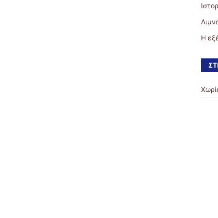
Ιστο
Λιμν
Η εξ
ΣΤ
Χωρί