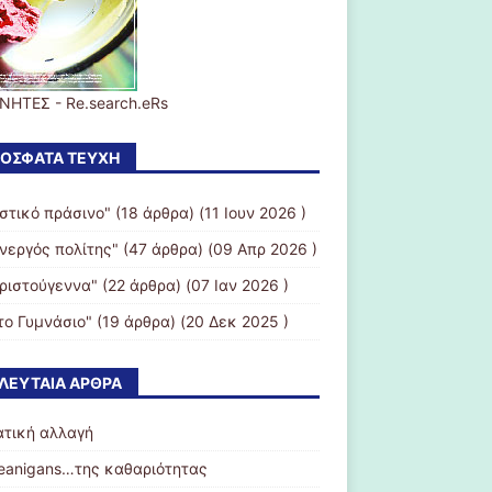
ΝΗΤΕΣ - Re.search.eRs
ΌΣΦΑΤΑ ΤΕΎΧΗ
Αστικό πράσινο"
(18 άρθρα) (11 Ιουν 2026 )
Ενεργός πολίτης"
(47 άρθρα) (09 Απρ 2026 )
Χριστούγεννα"
(22 άρθρα) (07 Ιαν 2026 )
το Γυμνάσιο"
(19 άρθρα) (20 Δεκ 2025 )
ΛΕΥΤΑΊΑ ΆΡΘΡΑ
ατική αλλαγή
leanigans…της καθαριότητας