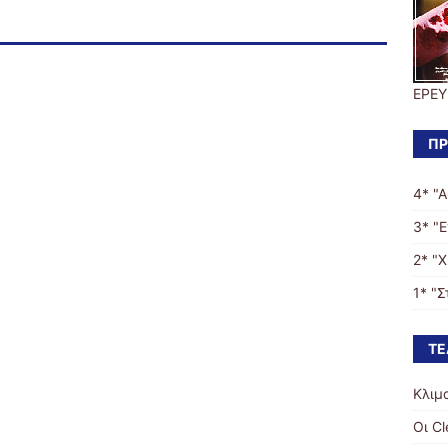
ΕΡΕΥ
ΠΡ
4* "
3* "
2* "
1* "Σ
ΤΕ
Κλιμ
Οι C