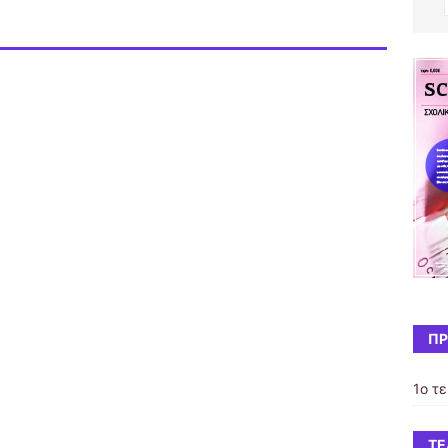
ΠΡ
1ο τ
ΤΕ