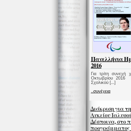
Πανελλήνια Ημ
2016
Για τρίτη συνεχή 
Οκτωβρίου 2016 δ
Σχολικού [...]
..συνέχεια
Διάκριση για τ
Λυκείου Ιαλυσο
Δέσποινα, στο π
προγράμματος E