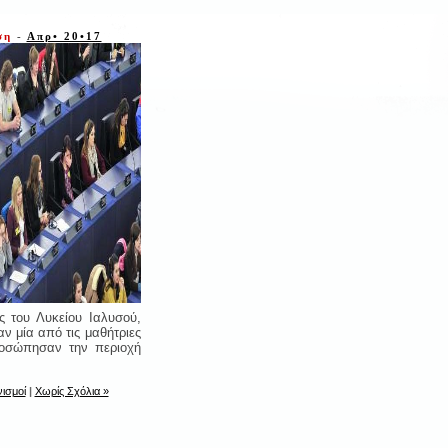
ύση
-
Απρ• 20•17
ς του Λυκείου Ιαλυσού,
ν μία από τις μαθήτριες
ροσώπησαν την περιοχή
ισμοί
|
Χωρίς Σχόλια »