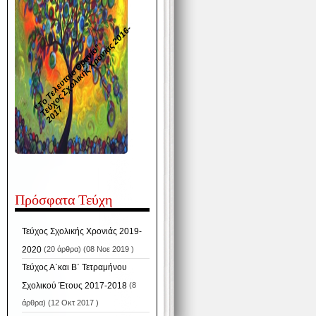
Τ
ε
ύ
χ
ο
ς
Σ
χ
ο
λ
ι
κ
ή
ς
Χ
ρ
ο
ν
ι
ά
ς
2
0
1
6
-
2
0
1
"Το Τελευταίο Θρανίο"
7
Πρόσφατα Τεύχη
Τεύχος Σχολικής Χρονιάς 2019-
2020
(20 άρθρα) (08 Νοε 2019 )
Τεύχος Α΄και Β΄ Τετραμήνου
Σχολικού Έτους 2017-2018
(8
άρθρα) (12 Οκτ 2017 )