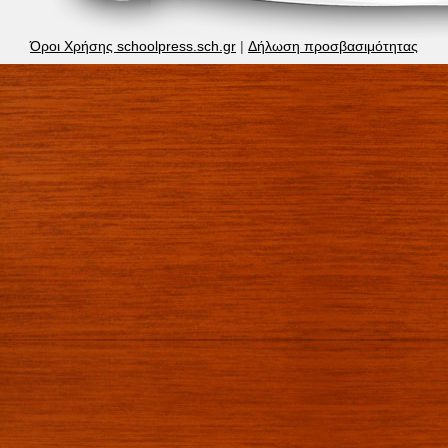
Όροι Χρήσης schoolpress.sch.gr
|
Δήλωση προσβασιμότητας