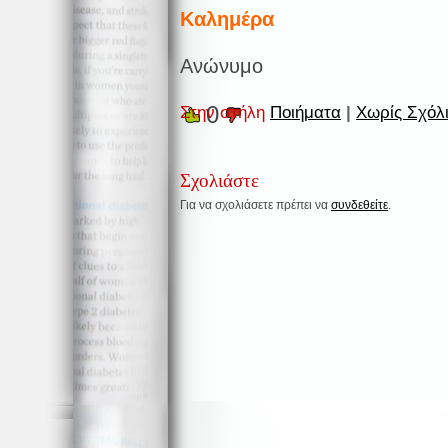
Καλημέρα
Ανώνυμο
0
Στην στήλη
Ποιήματα
|
Χωρίς Σχόλι
Σχολιάστε
Για να σχολιάσετε πρέπει να
συνδεθείτε
.