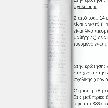
Στην ερώτηση: 
σχολείου;»
2 από τους 14 μ
είναι αρκετά (1
είναι λίγο πιεσ
μαθήτριες) είνα
πιεσμένο ενώ μό
Στην ερώτηση: 
στα χέρια στην 
σχολικής χρονιά
Οι μισοί μαθητές
Στις μαθήτριες
αφού το 88% απ