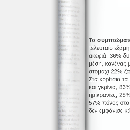
Τα συμπτώματα
τελευταίο εξάμ
ακεφιά, 36% δυ
μέση, κανένας 
στομάχι,22% ζα
Στα κορίτσια τ
και γκρίνια, 8
ημικρανίες, 28
57% πόνος στο 
δεν εμφάνισε κ