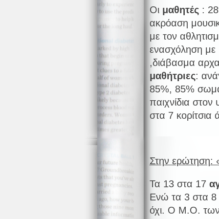
Οι
μαθητές
: 2
ακρόαση μουσικ
με τον αθλητισ
ενασχόληση με 
,διάβασμα αρχα
μαθήτριες
: αν
85%, 85% σωματ
παιχνίδια στον
στα 7 κορίτσια
Στην ερώτηση: 
Τα 13 στα 17
α
Ενώ τα 3 στα 
όχι. Ο Μ.Ο. τω