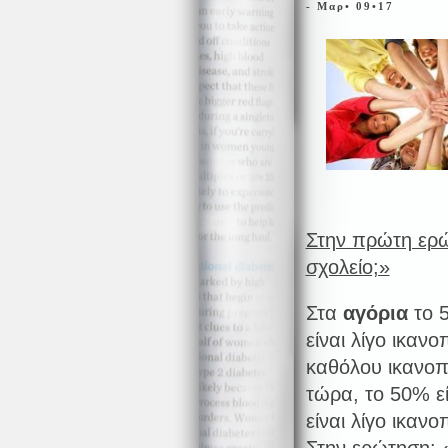
- Μαρ• 09•17
Στην πρώτη ερώ
σχολείο;»
Στα
αγόρια
το 5
είναι λίγο ικαν
καθόλου ικανοπ
τώρα, το 50% ε
είναι λίγο ικανο