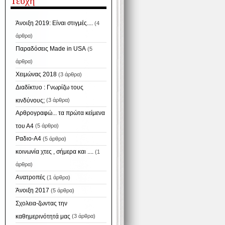
Τεύχη
Άνοιξη 2019: Είναι στιγμές....
(4
άρθρα)
Παραδόσεις Made in USA
(5
άρθρα)
Χειμώνας 2018
(3 άρθρα)
Διαδίκτυο : Γνωρίζω τους
κινδύνους;
(3 άρθρα)
Αρθρογραφώ... τα πρώτα κείμενα
του Α4
(5 άρθρα)
Ραδιο-Α4
(5 άρθρα)
κοινωνία χτες , σήμερα και ....
(1
άρθρα)
Ανατροπές
(1 άρθρα)
Άνοιξη 2017
(5 άρθρα)
Σχολεια-ζωντας την
καθημερινότητά μας
(3 άρθρα)