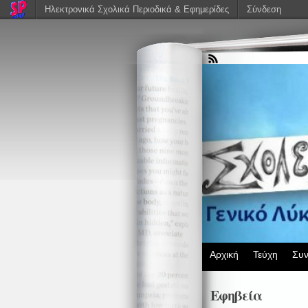
Ηλεκτρονικά Σχολικά Περιοδικά & Εφημερίδες
Σύνδεση
Αρχική
Τεύχη
Συν
Εφηβεία