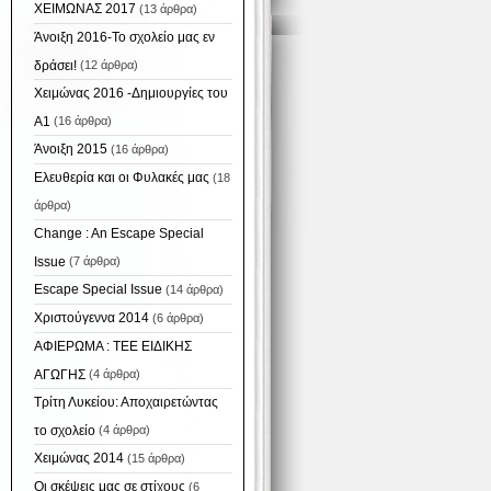
ΧΕΙΜΩΝΑΣ 2017
(13 άρθρα)
Άνοιξη 2016-Το σχολείο μας εν
δράσει!
(12 άρθρα)
Χειμώνας 2016 -Δημιουργίες του
Α1
(16 άρθρα)
Άνοιξη 2015
(16 άρθρα)
Ελευθερία και οι Φυλακές μας
(18
άρθρα)
Change : An Escape Special
Issue
(7 άρθρα)
Escape Special Issue
(14 άρθρα)
Χριστούγεννα 2014
(6 άρθρα)
ΑΦΙΕΡΩΜΑ : ΤΕΕ ΕΙΔΙΚΗΣ
ΑΓΩΓΗΣ
(4 άρθρα)
Τρίτη Λυκείου: Αποχαιρετώντας
το σχολείο
(4 άρθρα)
Χειμώνας 2014
(15 άρθρα)
Οι σκέψεις μας σε στίχους
(6