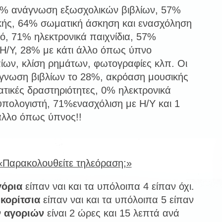
8% ανάγνωση εξωσχολικών βιβλίων, 57%
ής, 64% σωματική άσκηση και ενασχόληση
μό, 71% ηλεκτρονικά παιχνίδια, 57%
Η/Υ, 28% με κάτι άλλο όπως ύπνο
ίων, κλίση ρημάτων, φωτογραφίες κλπ. Οι
άγνωση βιβλίων το 28%, ακρόαση μουσικής
ικές δραστηριότητες, 0% ηλεκτρονικά
 υπολογιστή, 71%ενασχόλιση με Η/Υ και 1
 άλλο όπως ύπνος!!
«Παρακολουθείτε τηλεόραση;»
γόρια
είπαν ναι και τα υπόλοιπα 4 είπαν όχι.
8
κορίτσια
είπαν ναι και τα υπόλοιπα 5 είπαν
ν
αγοριών
είναι 2 ώρες και 15 λεπτά ανά