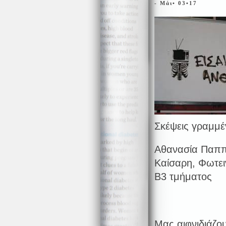
- Μάι• 03•17
Σκέψεις γραμμέ
Αθανασία Παππ
Καίσαρη, Φωτει
Β3 τμήματος
Μας αιφνιδιάζο