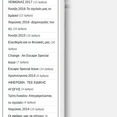
ΧΕΙΜΩΝΑΣ 2017
(13 άρθρα)
Άνοιξη 2016-Το σχολείο μας εν
δράσει!
(12 άρθρα)
Χειμώνας 2016 -Δημιουργίες του
Α1
(16 άρθρα)
Άνοιξη 2015
(16 άρθρα)
Ελευθερία και οι Φυλακές μας
(18
άρθρα)
Change : An Escape Special
Issue
(7 άρθρα)
Escape Special Issue
(14 άρθρα)
Χριστούγεννα 2014
(6 άρθρα)
ΑΦΙΕΡΩΜΑ : ΤΕΕ ΕΙΔΙΚΗΣ
ΑΓΩΓΗΣ
(4 άρθρα)
Τρίτη Λυκείου: Αποχαιρετώντας
το σχολείο
(4 άρθρα)
Χειμώνας 2014
(15 άρθρα)
Οι σκέψεις μας σε στίχους
(6