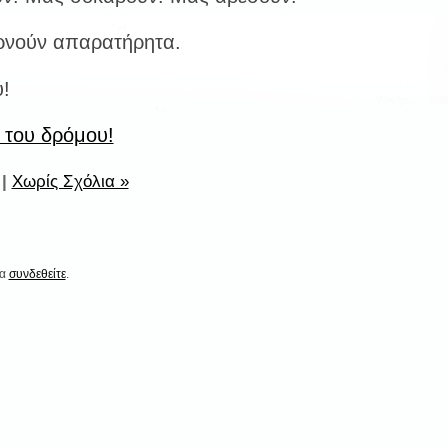
ρνούν απαρατήρητα.
ύ!
η του δρόμου!
|
Χωρίς Σχόλια »
να
συνδεθείτε
.