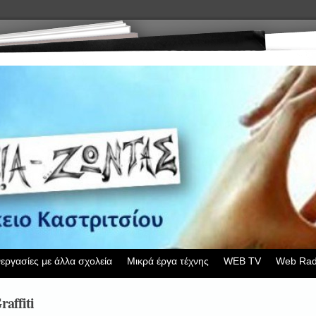
εργασίες με άλλα σχολεία
Μικρά έργα τέχνης
WEB TV
Web Rad
affiti