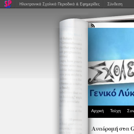
Ηλεκτρονικά Σχολικά Περιοδικά & Εφημερίδες
Σύνδεση
Αρχική
Τεύχη
Συν
Αναδρομή στα Gr