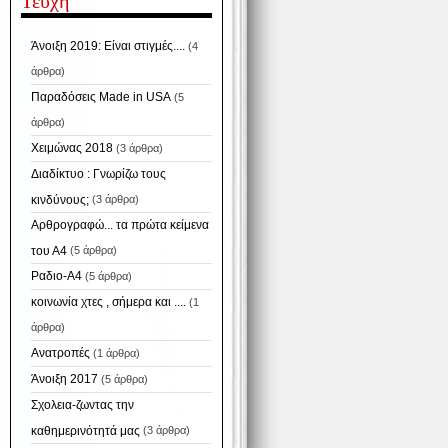
Τεύχη
Άνοιξη 2019: Είναι στιγμές....
(4
άρθρα)
Παραδόσεις Made in USA
(5
άρθρα)
Χειμώνας 2018
(3 άρθρα)
Διαδίκτυο : Γνωρίζω τους
κινδύνους;
(3 άρθρα)
Αρθρογραφώ... τα πρώτα κείμενα
του Α4
(5 άρθρα)
Ραδιο-Α4
(5 άρθρα)
κοινωνία χτες , σήμερα και ....
(1
άρθρα)
Ανατροπές
(1 άρθρα)
Άνοιξη 2017
(5 άρθρα)
Σχολεια-ζωντας την
καθημερινότητά μας
(3 άρθρα)