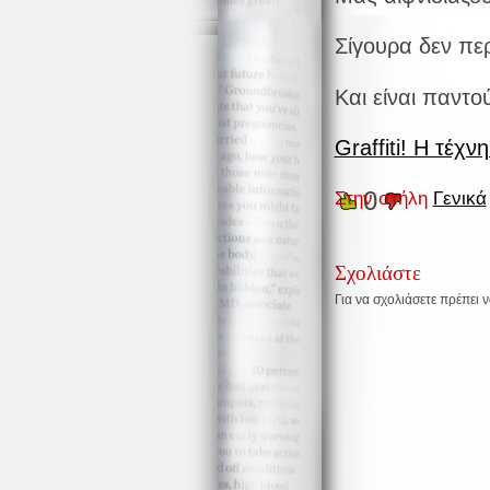
Σίγουρα δεν πε
Και είναι παντο
Graffiti! Η τέχν
0
Στην στήλη
Γενικά
Σχολιάστε
Για να σχολιάσετε πρέπει 