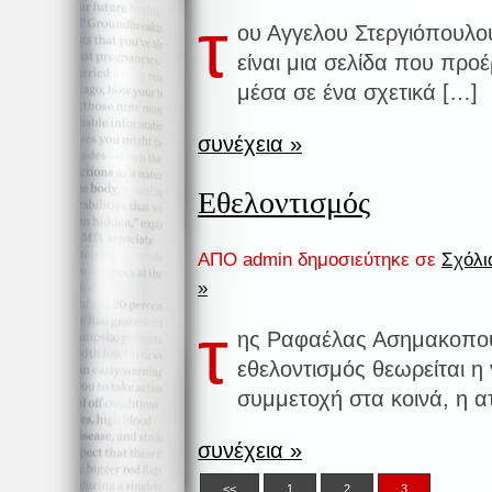
τ
ου Αγγελου Στεργιόπουλο
είναι μια σελίδα που προέ
μέσα σε ένα σχετικά […]
συνέχεια »
Εθελοντισμός
ΑΠΟ admin δημοσιεύτηκε σε
Σχόλια
»
τ
ης Ραφαέλας Ασημακοπού
εθελοντισμός θεωρείται η
συμμετοχή στα κοινά, η 
συνέχεια »
<<
1
2
3