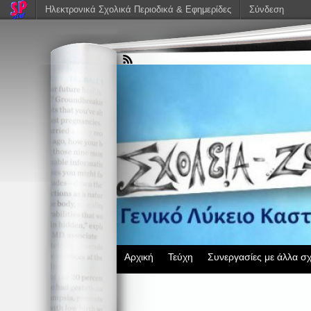
Ηλεκτρονικά Σχολικά Περιοδικά & Εφημερίδες
Σύνδεση
Αρχική
Τεύχη
Συνεργασίες με άλλα σχ