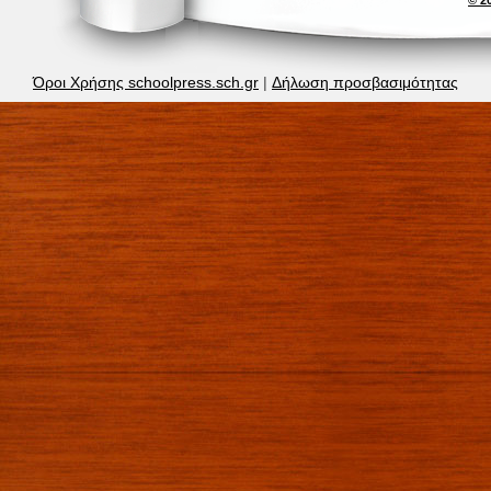
Όροι Χρήσης schoolpress.sch.gr
|
Δήλωση προσβασιμότητας