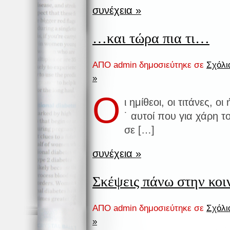
συνέχεια »
…και τώρα πια τι…
ΑΠΟ admin δημοσιεύτηκε σε
Σχόλια
»
Ο
ι ημίθεοι, οι τιτάνες, 
˙ αυτοί που για χάρη 
σε […]
συνέχεια »
Σκέψεις πάνω στην κο
ΑΠΟ admin δημοσιεύτηκε σε
Σχόλια
»