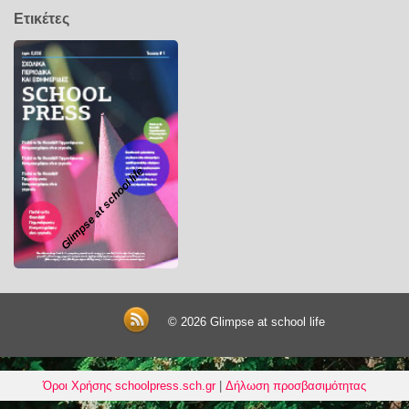
Ετικέτες
Glimpse at school life
© 2026
Glimpse at school life
Όροι Χρήσης schoolpress.sch.gr
|
Δήλωση προσβασιμότητας