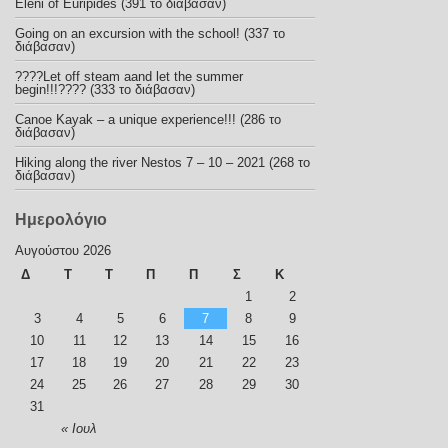
Eleni of Euripides (391 το διάβασαν)
Going on an excursion with the school! (337 το
διάβασαν)
????Let off steam aand let the summer
begin!!!???? (333 το διάβασαν)
Canoe Kayak – a unique experience!!! (286 το
διάβασαν)
Hiking along the river Nestos 7 – 10 – 2021 (268 το
διάβασαν)
Ημερολόγιο
Αυγούστου 2026
Δ
Τ
Τ
Π
Π
Σ
Κ
1
2
3
4
5
6
7
8
9
10
11
12
13
14
15
16
17
18
19
20
21
22
23
24
25
26
27
28
29
30
31
« Ιουλ