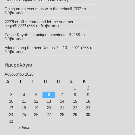
Going on an excursion with the school! (337 το
διάβασαν)
????Let off steam aand let the summer
begin!!!???? (333 το διάβασαν)
Canoe Kayak – a unique experience!!! (286 το
διάβασαν)
Hiking along the river Nestos 7 – 10 – 2021 (268 το
διάβασαν)
Ημερολόγιο
Αυγούστου 2026
Δ
Τ
Τ
Π
Π
Σ
Κ
1
2
3
4
5
6
7
8
9
10
11
12
13
14
15
16
17
18
19
20
21
22
23
24
25
26
27
28
29
30
31
« Ιουλ