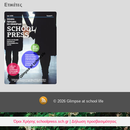
Ετικέτες
Glimpse at school life
© 2026
Glimpse at school life
Όροι Χρήσης schoolpress.sch.gr
|
Δήλωση προσβασιμότητας