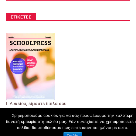
ΕΤΙΚΈΤΕΣ
Γ Λυκείου, είμαστε δίπλα σου
Χρησιμοποιούμε cookies για να σας προσφέρουμε την καλύτερη
δυνατή εμπειρία στη σελίδα μας. Εάν συνεχίσετε να χρησιμοποιείτε 
schoolpress.sch.gr
σελίδα, θα υποθέσουμε πως είστε ικανοποιημένοι με αυτό.