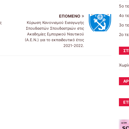
5ο τ
4ο τ
ΕΠΌΜΕΝΟ
ς
Κύρωση Κανονισμού Εισαγωγής
3ο τ
Σπουδαστών Σπουδαστριών στις
Ακαδημίες Εμπορικού Ναυτικού
2ο τ
(Α.Ε.Ν.) για το εκπαιδευτικό έτος
2021-2022.
ΣΤ
Χωρί
ΆΡ
ΕΤ