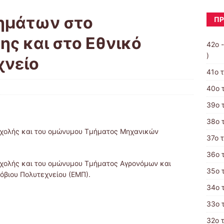
ημάτων στο
ΠΡ
ης και στο Εθνικό
42ο 
)
χνείο
41ο 
40ο 
39ο 
38ο 
Σχολής και του oμώνυμου Τμήματος Μηχανικών
37ο 
36ο 
Σχολής και του ομώνυμου Τμήματος Αγρονόμων και
35ο 
βιου Πολυτεχνείου (ΕΜΠ).
34ο 
33ο 
32ο 