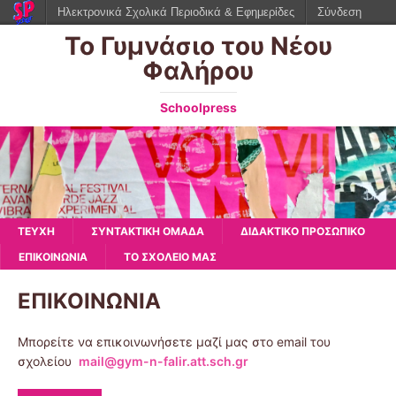
Ηλεκτρονικά Σχολικά Περιοδικά & Εφημερίδες
Σύνδεση
Το Γυμνάσιο του Νέου
Φαλήρου
Schoolpress
ΤΕΥΧΗ
ΣΥΝΤΑΚΤΙΚΗ ΟΜΑΔΑ
ΔΙΔΑΚΤΙΚΟ ΠΡΟΣΩΠΙΚΟ
ΕΠΙΚΟΙΝΩΝΙΑ
ΤΟ ΣΧΟΛΕΙΟ ΜΑΣ
ΕΠΙΚΟΙΝΩΝΙΑ
Μπορείτε να επικοινωνήσετε μαζί μας στο email του
σχολείου
mail@gym-n-falir.att.sch.gr