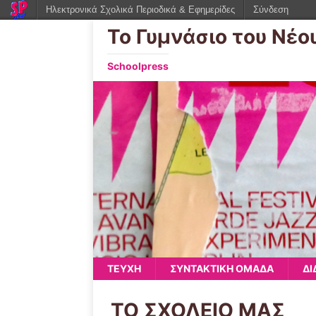
Ηλεκτρονικά Σχολικά Περιοδικά & Εφημερίδες
Σύνδεση
Το Γυμνάσιο του Νέο
Schoolpress
ΤΕΥΧΗ
ΣΥΝΤΑΚΤΙΚΗ ΟΜΑΔΑ
ΔΙ
ΤΟ ΣΧΟΛΕΙΟ ΜΑΣ