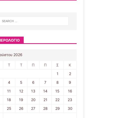
ΕΡΟΛΟΓΙΟ
ούστου 2026
Τ
Τ
Π
Π
Σ
Κ
1
2
4
5
6
7
8
9
11
12
13
14
15
16
18
19
20
21
22
23
25
26
27
28
29
30