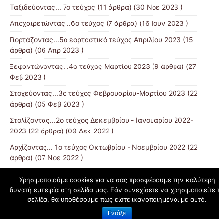
Ταξιδεύοντας... 7ο τεύχος
(11 άρθρα) (30 Νοε 2023 )
Αποχαιρετώντας...6ο τεύχος
(7 άρθρα) (16 Ιουν 2023 )
Γιορτάζοντας...5ο εορταστικό τεύχος Απριλίου 2023
(15
άρθρα) (06 Απρ 2023 )
Ξεφαντώνοντας...4ο τεύχος Μαρτίου 2023
(9 άρθρα) (27
Φεβ 2023 )
Στοχεύοντας...3ο τεύχος Φεβρουαρίου-Μαρτίου 2023
(22
άρθρα) (05 Φεβ 2023 )
Στολίζοντας...2ο τεύχος Δεκεμβρίου - Ιανουαρίου 2022-
2023
(22 άρθρα) (09 Δεκ 2022 )
Αρχίζοντας... 1ο τεύχος Οκτωβρίου - Νοεμβρίου 2022
(22
άρθρα) (07 Νοε 2022 )
Χρησιμοποιούμε cookies για να σας προσφέρουμε την καλύτερη
δυνατή εμπειρία στη σελίδα μας. Εάν συνεχίσετε να χρησιμοποιείτε 
schoolpress.sch.gr
σελίδα, θα υποθέσουμε πως είστε ικανοποιημένοι με αυτό.
Εντάξει
Όροι Χρήσης schoolpress.sch.gr
|
Δήλωση προσβασιμότητας