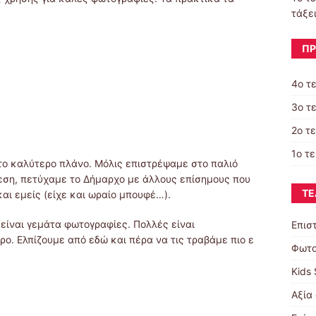
τάξε
ΠΡ
4ο τ
3ο τ
2ο τ
1ο τ
 το καλύτερο πλάνο. Μόλις επιστρέψαμε στο παλιό
θεση, πετύχαμε το Δήμαρχο με άλλους επίσημους που
ΤΕ
και εμείς (είχε και ωραίο μπουφέ…).
 είναι γεμάτα φωτογραφίες. Πολλές είναι
Επισ
ο. Ελπίζουμε από εδώ και πέρα να τις τραβάμε πιο ε
Φωτο
Kids 
Αξία