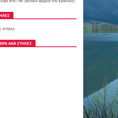
κεψη στα ΓΑΚ (γενικά αρχεία του κράτους)
ΉΛΕΣ
ς στήλες
ΘΡΑ ΑΝΆ ΣΤΉΛΕΣ