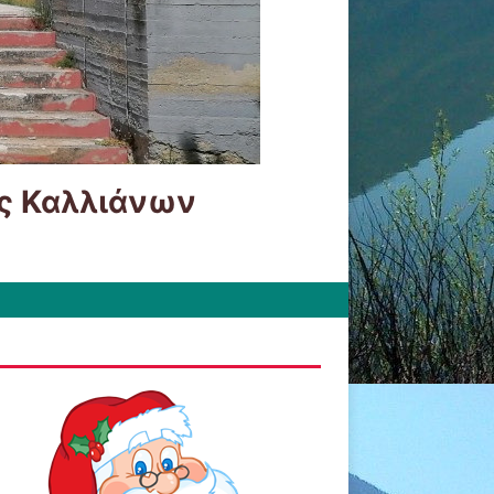
ις Καλλιάνων