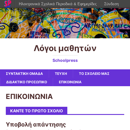
Ηλεκτρονικά Σχολικά Περιοδικά & Εφημερίδες
Σύνδεση
Λόγοι μαθητών
Schoolpress
ΣΥΝΤΑΚΤΙΚΗ ΟΜΑΔΑ
ΤΕΥΧΗ
ΤΟ ΣΧΟΛΕΙΟ ΜΑΣ
ΔΙΔΑΚΤΙΚΟ ΠΡΟΣΩΠΙΚΟ
ΕΠΙΚΟΙΝΩΝΙΑ
ΕΠΙΚΟΙΝΩΝΙΑ
ΚΆΝΤΕ ΤΟ ΠΡΏΤΟ ΣΧΌΛΙΟ
Υποβολή απάντησης