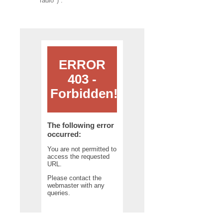
radio' ) . '
'