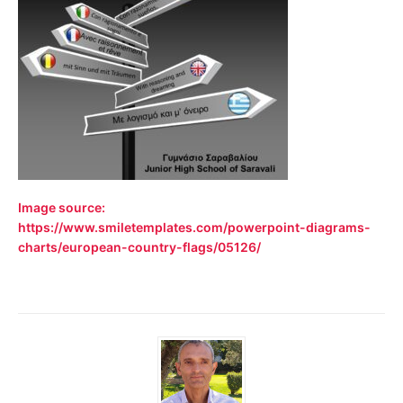
Image source:
https://www.smiletemplates.com/powerpoint-diagrams-
charts/european-country-flags/05126/