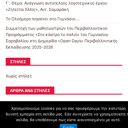
Γ΄. Θέμα: Ανάγνωση αυτοτελούς λογοτεχνικού έργου:
«Ζητείται Ελπίς», Αντ. Σαμαράκη
Το Ολοήμερο πηγαίνει στο Γυμνάσιο….
Συμμετοχή των μαθητών/τριών του Περιβαλλοντικού
Προγράμματος «Στο κάστρο το παλιό» του Γυμνασίου
Σαραβαλίου στη Διημερίδα «Open Days» Περιβαλλοντικής
Εκπαίδευσης 2025-2026
ΣΤΉΛΕΣ
Χωρίς στήλες
ΆΡΘΡΑ ΑΝΆ ΣΤΉΛΕΣ
Χρησιμοποιούμε cookies για να σας προσφέρουμε την καλύτερη
δυνατή εμπειρία στη σελίδα μας. Εάν συνεχίσετε να χρησιμοποιείτε 
schoolpress.sch.gr
σελίδα, θα υποθέσουμε πως είστε ικανοποιημένοι με αυτό.
Εντάξει