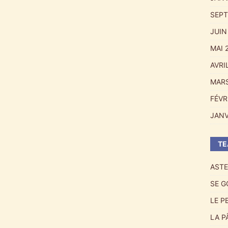
SEPT
JUIN
MAI 
AVRI
MARS
FÉVR
JANV
ΤΕ
ASTE
SE G
LE P
LA P