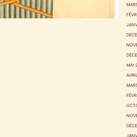
MARS
FÉVR
JANV
DECE
NOV
DÉCE
MAI 
AVRI
MARS
FÉVR
OCTO
NOVE
DÉCE
JANV