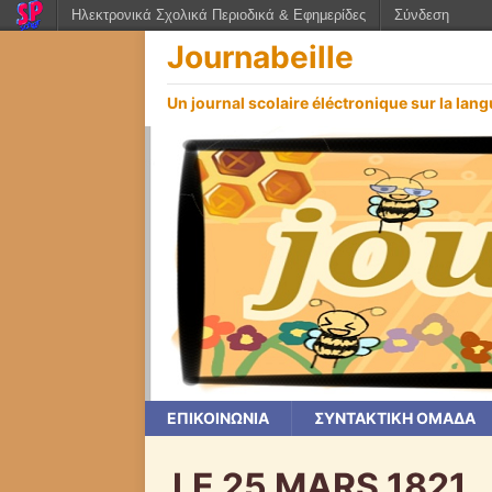
Ηλεκτρονικά Σχολικά Περιοδικά & Εφημερίδες
Σύνδεση
Journabeille
Un journal scolaire éléctronique sur la langu
ΕΠΙΚΟΙΝΩΝΙΑ
ΣΥΝΤΑΚΤΙΚΗ ΟΜΑΔΑ
LE 25 MARS 1821