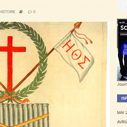
HISTOIRE
0
Journ
ΠΡ
ΜΑΙ 
AVRI