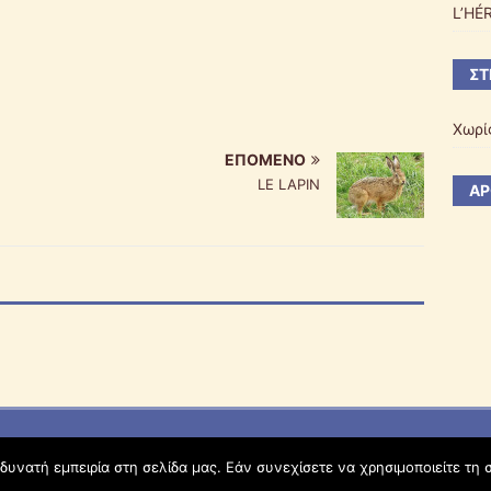
L’HÉ
ΣΤ
Χωρί
ΕΠΌΜΕΝΟ
LE LAPIN
ΆΡ
υνατή εμπειρία στη σελίδα μας. Εάν συνεχίσετε να χρησιμοποιείτε τη 
Όροι Χρήσης schoolpress.sch.gr
|
Δήλωση προσβασιμότητας