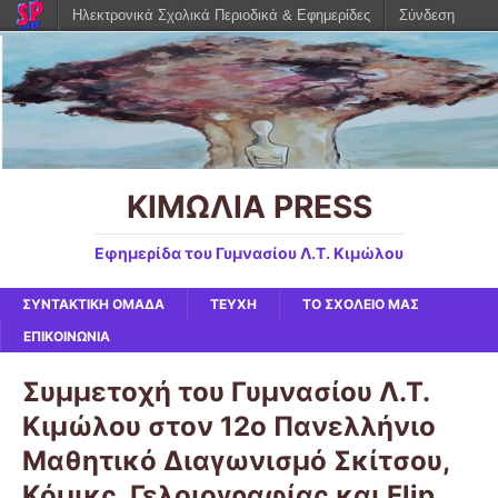
Ηλεκτρονικά Σχολικά Περιοδικά & Εφημερίδες
Σύνδεση
ΚΙΜΩΛΙΑ PRESS
Εφημερίδα του Γυμνασίου Λ.Τ. Κιμώλου
ΣΥΝΤΑΚΤΙΚΗ ΟΜΑΔΑ
ΤΕΥΧΗ
ΤΟ ΣΧΟΛΕΙΟ ΜΑΣ
ΕΠΙΚΟΙΝΩΝΙΑ
Συμμετοχή του Γυμνασίου Λ.Τ.
Κιμώλου στον 12ο Πανελλήνιο
Μαθητικό Διαγωνισμό Σκίτσου,
Κόμικς, Γελοιογραφίας και Flip