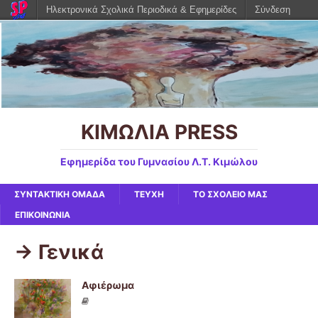
Ηλεκτρονικά Σχολικά Περιοδικά & Εφημερίδες
Σύνδεση
ΚΙΜΩΛΙΑ PRESS
Εφημερίδα του Γυμνασίου Λ.Τ. Κιμώλου
ΣΥΝΤΑΚΤΙΚΗ ΟΜΑΔΑ
ΤΕΥΧΗ
ΤΟ ΣΧΟΛΕΙΟ ΜΑΣ
ΕΠΙΚΟΙΝΩΝΙΑ
-> Γενικά
Αφιέρωμα