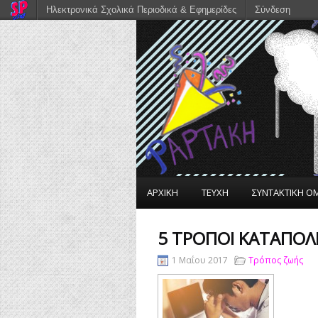
Ηλεκτρονικά Σχολικά Περιοδικά & Εφημερίδες
Σύνδεση
ΑΡΧΙΚΗ
ΤΕΥΧΗ
ΣΥΝΤΑΚΤΙΚΗ Ο
5 ΤΡΌΠΟΙ ΚΑΤΑΠΟΛ
1 Μαΐου 2017
Τρόπος ζωής