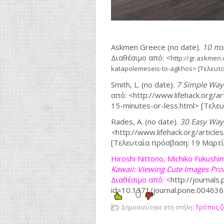
Askmen Greece (no date).
10 πο
Διαθέσιμο από: <
http://gr.askmen.
katapolemeseis-to-agkhos> [Τελευτα
Smith, L. (no date).
7 Simple Ways
από: <http://www.lifehack.org/ar
15-minutes-or-less.html> [Τελε
Rades, A. (no date).
30 Easy Ways
<
http://www.lifehack.org/article
[Τελευταία πρόσβαση: 19 Μαρτί
Hiroshi Nittono,
Michiko Fukushi
Kawaii: Viewing Cute Images Pro
Διαθέσιμο από: <
http://journals.
id=10.1371/journal.pone.00463
0
Δημοσιεύτηκε στη στήλη:
Τρόπος ζ