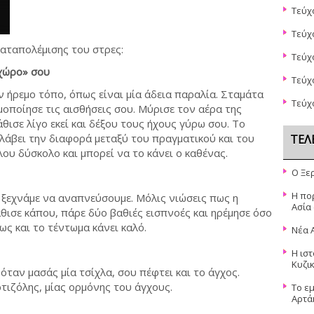
Τεύχ
Τεύχ
αταπολέμισης του στρες:
Τεύχ
ώρο» σου
Τεύχ
 ήρεμο τόπο, όπως είναι μία άδεια παραλία. Σταμάτα
Τεύχ
ιμοποίησε τις αισθήσεις σου. Μύρισε τον αέρα της
άθισε λίγο εκεί και δέξου τους ήχους γύρω σου. Το
λάβει την διαφορά μεταξύ του πραγματικού και του
ΤΕΛ
λου δύσκολο και μπορεί να το κάνει ο καθένας.
Ο Ξε
Η πο
, ξεχνάμε να αναπνεύσουμε. Μόλις νιώσεις πως η
Ασία
θισε κάπου, πάρε δύο βαθιές εισπνοές και ηρέμησε όσο
ως και το τέντωμα κάνει καλό.
Νέα 
Η ιστ
Κυζι
όταν μασάς μία τσίχλα, σου πέφτει και το άγχος.
τιζόλης, μίας ορμόνης του άγχους.
Το ε
Αρτά