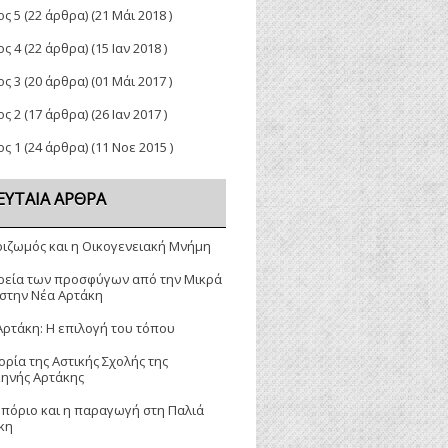
ος 5
(22 άρθρα) (21 Μάι 2018 )
ος 4
(22 άρθρα) (15 Ιαν 2018 )
ος 3
(20 άρθρα) (01 Μάι 2017 )
ος 2
(17 άρθρα) (26 Ιαν 2017 )
ος 1
(24 άρθρα) (11 Νοε 2015 )
ΕΥΤΑΊΑ ΆΡΘΡΑ
ριζωμός και η Οικογενειακή Μνήμη
ρεία των προσφύγων από την Μικρά
 στην Νέα Αρτάκη
Αρτάκη: Η επιλογή του τόπου
ορία της Αστικής Σχολής της
κηνής Αρτάκης
μπόριο και η παραγωγή στη Παλιά
κη