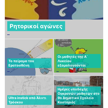
Ρητορικοί αγώνες
Οι μαθητές της Α΄
Το πείραμα του
Λυκείου
Ερατοσθένη
εξομολογούνται
Ημέρες υποδοχής
Ουκρανών μαθητών στο
Ultra instick από Άλντι
9ο Δημοτικό Σχολείο
Τρόσκου
Καστοριάς