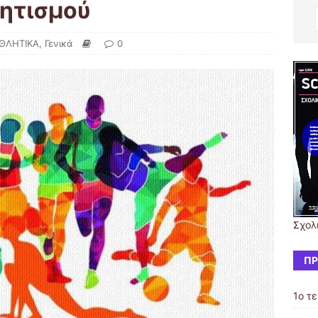
λητισμού
ΘΛΗΤΙΚΑ
,
Γενικά
0
Σχολ
ΠΡ
1ο τ