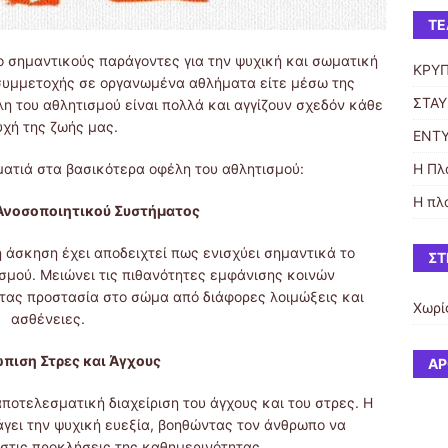
ΤΕ
ο σημαντικούς παράγοντες για την ψυχική και σωματική
ΚΡΥ
 συμμετοχής σε οργανωμένα αθλήματα είτε μέσω της
ΣΤΑ
η του αθλητισμού είναι πολλά και αγγίζουν σχεδόν κάθε
υχή της ζωής μας.
ΕΝΤΥ
Η Πλ
 ματιά στα βασικότερα οφέλη του αθλητισμού:
Η πλ
 Ανοσοποιητικού Συστήματος
 άσκηση έχει αποδειχτεί πως ενισχύει σημαντικά το
ΣΤ
σμού. Μειώνει τις πιθανότητες εμφάνισης κοινών
τας προστασία στο σώμα από διάφορες λοιμώξεις και
Χωρί
ασθένειες.
πιση Στρες και Άγχους
ΆΡ
ποτελεσματική διαχείριση του άγχους και του στρες. Η
άγει την ψυχική ευεξία, βοηθώντας τον άνθρωπο να
στις προκλήσεις της καθημερινότητας.