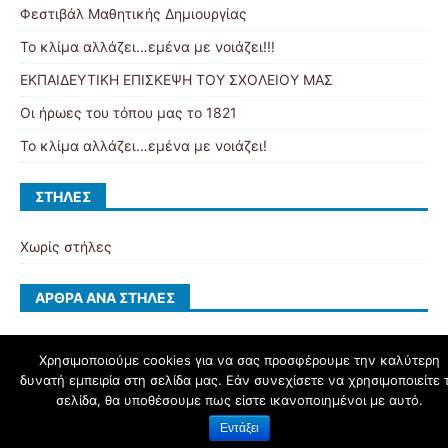
Φεστιβάλ Μαθητικής Δημιουργίας
Το κλίμα αλλάζει…εμένα με νοιάζει!!!
ΕΚΠΑΙΔΕΥΤΙΚΗ ΕΠΙΣΚΕΨΗ ΤΟΥ ΣΧΟΛΕΙΟΥ ΜΑΣ
Οι ήρωες του τόπου μας το 1821
Το κλίμα αλλάζει…εμένα με νοιάζει!
ΣΤΉΛΕΣ
Χωρίς στήλες
ΆΡΘΡΑ ΑΝΆ ΣΤΉΛΕΣ
Χρησιμοποιούμε cookies για να σας προσφέρουμε την καλύτερη
δυνατή εμπειρία στη σελίδα μας. Εάν συνεχίσετε να χρησιμοποιείτε 
schoolpress.sch.gr
σελίδα, θα υποθέσουμε πως είστε ικανοποιημένοι με αυτό.
Εντάξει
Όροι Χρήσης schoolpress.sch.gr
|
Δήλωση προσβασιμότητας