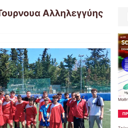
Τουρνουα Αλληλεγγύης
Μαθη
ΠΡ
Τεύχ