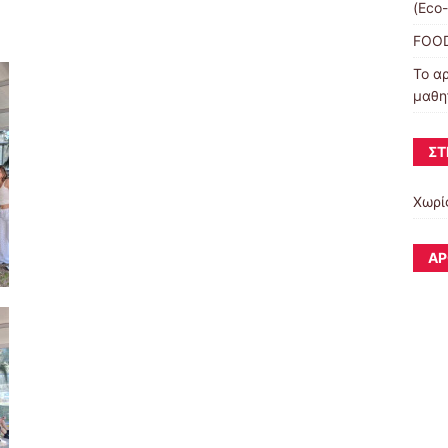
(Eco
FOOD
Το α
μαθη
ΣΤ
Χωρί
ΆΡ