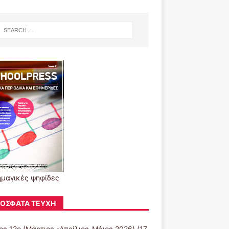
μαγικές ψηφίδες
ΌΣΦΑΤΑ ΤΕΎΧΗ
ος 12ο (Μάρτιος -Απρίλιος-Μάιος 2026)
(17