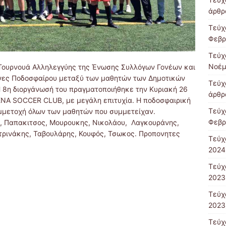
άρθρ
Τεύχ
Φεβρ
Τεύχ
Νοέμ
 Τουρνουά Αλληλεγγύης της Ένωσης Συλλόγων Γονέων και
νες Ποδοσφαίρου μεταξύ των μαθητών των Δημοτικών
Τεύχ
 8η διοργάνωσή του πραγματοποιήθηκε την Κυριακή 26
άρθρ
ENA SOCCER CLUB, με μεγάλη επιτυχία. Η ποδοσφαιρική
Τεύχ
μμετοχή όλων των μαθητών που συμμετείχαν.
Φεβρ
, Παπακιτσος, Μουρουκης, Νικολάου, Λαγκουράνης,
τρινάκης, Ταβουλάρης, Κουφός, Τσωκος. Προπονητες
Τεύχ
2024
Τεύχ
2023
Τεύχ
2023
Τεύχ