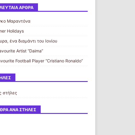
ΛΕΥΤΑΊΑ ΆΡΘΡΑ
γκο Μαραντόνα
er Holidays
ρα, ένα διαμάντι του Ιονίου
vourite Artist “Daima”
vourite Football Player “Cristiano Ronaldo”
ΉΛΕΣ
ς στήλες
ΘΡΑ ΑΝΆ ΣΤΉΛΕΣ