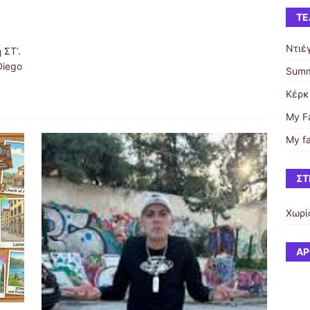
ΤΕ
Ντιέ
 ΣΤ’.
Diego
Summ
Κέρκυ
My Fa
My fa
ΣΤ
Χωρί
ΆΡ