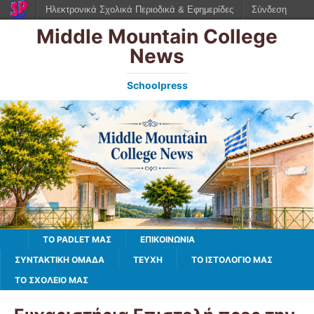
Ηλεκτρονικά Σχολικά Περιοδικά & Εφημερίδες
Σύνδεση
Middle Mountain College
News
Schoolpress
TO PADLET ΜΑΣ
ΕΠΙΚΟΙΝΩΝΙΑ
ΣΥΝΤΑΚΤΙΚΗ ΟΜΑΔΑ
ΤΕΥΧΗ
ΤΟ ΙΣΤΟΛΌΓΙΌ ΜΑΣ
ΤΟ ΣΧΟΛΕΙΟ ΜΑΣ