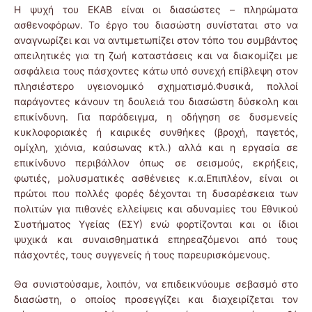
Η ψυχή του ΕΚΑΒ είναι οι διασώστες – πληρώματα
ασθενοφόρων. Το έργο του διασώστη συνίσταται στο να
αναγνωρίζει και να αντιμετωπίζει στον τόπο του συμβάντος
απειλητικές για τη ζωή καταστάσεις και να διακομίζει με
ασφάλεια τους πάσχοντες κάτω υπό συνεχή επίβλεψη στον
πλησιέστερο υγειονομικό σχηματισμό.Φυσικά, πολλοί
παράγοντες κάνουν τη δουλειά του διασώστη δύσκολη και
επικίνδυνη. Για παράδειγμα, η οδήγηση σε δυσμενείς
κυκλοφοριακές ή καιρικές συνθήκες (βροχή, παγετός,
ομίχλη, χιόνια, καύσωνας κτλ.) αλλά και η εργασία σε
επικίνδυνο περιβάλλον όπως σε σεισμούς, εκρήξεις,
φωτιές, μολυσματικές ασθένειες κ.α.Επιπλέον, είναι οι
πρώτοι που πολλές φορές δέχονται τη δυσαρέσκεια των
πολιτών για πιθανές ελλείψεις και αδυναμίες του Εθνικού
Συστήματος Υγείας (ΕΣΥ) ενώ φορτίζονται και οι ίδιοι
ψυχικά και συναισθηματικά επηρεαζόμενοι από τους
πάσχοντές, τους συγγενείς ή τους παρευρισκόμενους.
Θα συνιστούσαμε, λοιπόν, να επιδεικνύουμε σεβασμό στο
διασώστη, ο οποίος προσεγγίζει και διαχειρίζεται τον