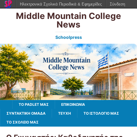
Ηλεκτρονικά Σχολικά Περιοδικά & Εφημερίδες
Σύνδεση
Middle Mountain College
News
Schoolpress
TO PADLET ΜΑΣ
ΕΠΙΚΟΙΝΩΝΙΑ
ΣΥΝΤΑΚΤΙΚΗ ΟΜΑΔΑ
ΤΕΥΧΗ
ΤΟ ΙΣΤΟΛΌΓΙΌ ΜΑΣ
ΤΟ ΣΧΟΛΕΙΟ ΜΑΣ