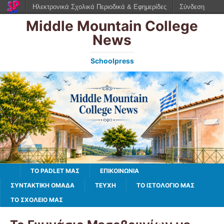
Ηλεκτρονικά Σχολικά Περιοδικά & Εφημερίδες
Σύνδεση
Middle Mountain College
News
Schoolpress
TO PADLET ΜΑΣ
ΕΠΙΚΟΙΝΩΝΙΑ
ΣΥΝΤΑΚΤΙΚΗ ΟΜΑΔΑ
ΤΕΥΧΗ
ΤΟ ΙΣΤΟΛΌΓΙΌ ΜΑΣ
ΤΟ ΣΧΟΛΕΙΟ ΜΑΣ