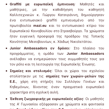
Graffiti με ευρωπαϊκή έμπνευση
: Μαθητές και
μαθήτριες, με την καθοδήγηση του καθηγητή
Καλλιτεχνικών κ. Γιώργου Κατσιγιάννη, δημιούργησαν
ένα εντυπωσιακό graffiti εμπνευσμένο από την
πρωτοβουλία
mazi.eu
και το εντυπωσιακό κτίριο του
Ευρωπαϊκού Κοινοβουλίου στο Στρασβούργο. Τα χρώματα
ήταν ευγενική προσφορά της προέδρου της Τοπικής
Κοινότητας Μεσοβουνίων, κ. Χάιδως Νικολετάτου.
Junior Ambassadors εν δράσει
: Στο πλαίσιο του
προγράμματος, η ομάδα των
Junior Ambassadors
ανέλαβαν να ενημερώσουν τους συμμαθητές τους για
τον ρόλο και τη λειτουργία της Ευρωπαϊκής Ένωσης.
Σημαίες και στολισμός
: Όλοι οι χώροι του σχολείου
στολίστηκαν με τις
σημαίες των χωρών-μελών της
Ε.Ε.
, χάρη στη στήριξη του Συλλόγου Γονέων και
Κηδεμόνων, δίνοντας έναν πραγματικά ευρωπαϊκό
χαρακτήρα στη σχολική αυλή.
Έκθεση ζωγραφικής με ευρωπαϊκές αξίες
: Οι μαθητές
της Α’ Γυμνασίου εξέφρασαν με χρώματα και φαντασία