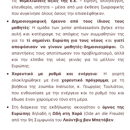
τις
θεμελιώδεις αξίες της Ε.Ε.
– ειρήνη, αλληλεγγύη,
ελευθερία, ισότητα – μέσα από μια έκθεση ζωγραφικής
που συγκίνησε όλους όσους την επισκέφθηκαν.
Δημοσιογραφική έρευνα από τους ίδιους τους
μαθητές
: Η ομάδα των junior ambassadors βγήκε στην
αυλή και κατέγραψε τις απόψεις των συμμαθητών της
για το
τί σημαίνει Ευρώπη για τους νέους
και
γιατί
αποφάσισαν να γίνουν μαθητές-δημοσιογράφοι
. Οι
απαντήσεις τους αποτύπωσαν τον προβληματισμό, αλλά
και την ελπίδα της νέας γενιάς για το μέλλον της
Ευρώπης.
Χορευτικό με ρυθμό και ενέργεια
: Η γιορτή
ολοκληρώθηκε με ένα
χορευτικό πρόγραμμα
, με τη
βοήθεια της zoumba instructor, κ. Γεωργίας Τουλιάτου,
που ενθουσίασε με την ενέργεια και το ρυθμό του και
έδωσε έναν χαρούμενο τόνο στη μέρα.
Στη διάρκεια της εκδήλωσης ακουγόταν ο
ύμνος της
Ευρώπης
δηλαδή η
Ωδή στη Χαρά
(
Ode an die Freude
)
από την 9η Συμφωνία του
Λούντβιχ βαν Μπετόβεν
.