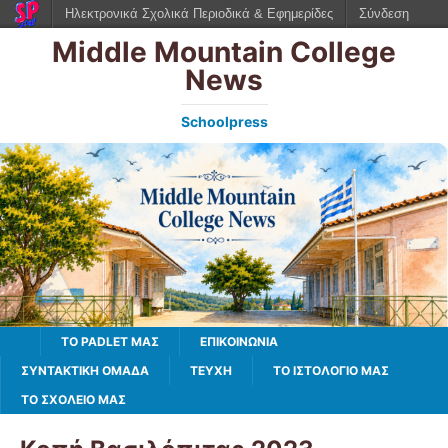
Ηλεκτρονικά Σχολικά Περιοδικά & Εφημερίδες
Σύνδεση
Middle Mountain College
News
Schoolpress
TO PADLET ΜΑΣ
ΕΠΙΚΟΙΝΩΝΙΑ
ΣΥΝΤΑΚΤΙΚΗ ΟΜΑΔΑ
ΤΕΥΧΗ
ΤΟ ΙΣΤΟΛΌΓΙΌ ΜΑΣ
ΤΟ ΣΧΟΛΕΙΟ ΜΑΣ