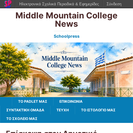
Ηλεκτρονικά Σχολικά Περιοδικά & Εφημερίδες
Σύνδεση
Middle Mountain College
News
Schoolpress
TO PADLET ΜΑΣ
ΕΠΙΚΟΙΝΩΝΙΑ
ΣΥΝΤΑΚΤΙΚΗ ΟΜΑΔΑ
ΤΕΥΧΗ
ΤΟ ΙΣΤΟΛΌΓΙΌ ΜΑΣ
ΤΟ ΣΧΟΛΕΙΟ ΜΑΣ