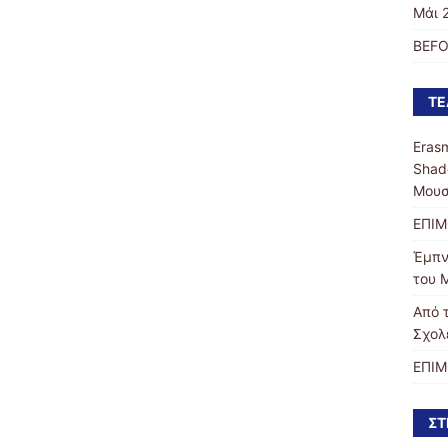
Μάι 
BEFO
ΤΕ
Eras
Shad
Μουσ
ΕΠΙΜ
Έμπν
του 
Από 
Σχολ
ΕΠΙ
ΣΤ