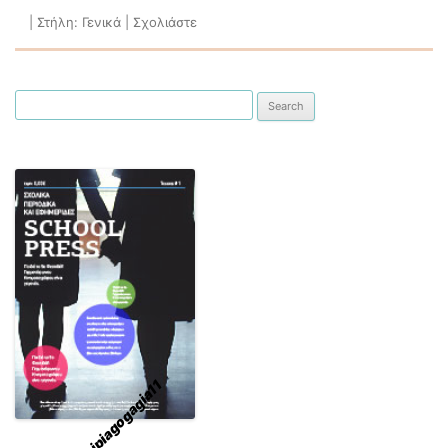
|
Στήλη:
Γενικά
|
Σχολιάστε
Search for:
nipiagogagia11