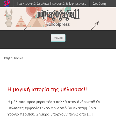
Ηλεκτρονικά Σχολικά Περιοδικά & Εφημερίδες
Σύνδεση
nipiagogagia11
Schoolpress
Μετάβαση σε
Μενού
περιεχόμενο
Στήλη:
Γενικά
Η μαγική ιστορία της μέλισσας!!
Η μέλισσα προσφέρει τόσα πολλά στον άνθρωπο!! Οι
μέλισσες εμφανίστηκαν πριν από 80 εκατομμύρια
χρόνια περίπου. Σήμερα υπάρχουν πάνω από […]