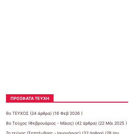
Το καπλάνι της βιτρίνας [ Μαρίνια
Πασσά ] E’2
ΠΡΌΣΦΑΤΑ ΤΕΎΧΗ
9ο ΤΕΥΧΟΣ
(24 άρθρα) (16 Φεβ 2026 )
8o Τεύχος (Φεβρουάριος - Μάιος)
(42 άρθρα) (22 Μάι 2025 )
7o τεύχος (Σεπτέμβρης - Ιανουάριος)
(32 άρθρα) (28 Ιαν