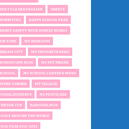
ES TO LEARN ENGLISH
GREECE
NDWRITING
HAPPY SCHOOL YEAR
ERNET SAFETY WITH SIMPLE WORDS
IE TIME
MY BEDROOM
DREAM CITY
MY FAVOURITE HERO
HOROSCOPE SIGN
MY PET FRIEND
 SCHOOL
MY SCHOOL CANTEEN MENU
STERY CORNER
MY VILLAGE
IONAL HOLIDAYS
NO PENCIL DAY
TEBOOK CUP
RADIO PALMOS
OOLS AROUND THE WORLD
OOL YEAR 2021-2022