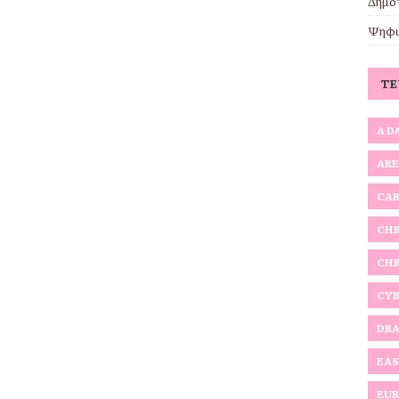
Δημο
Ψηφι
Τ
A D
ARE
CAR
CHR
CHR
CYB
DRA
EAS
EUR