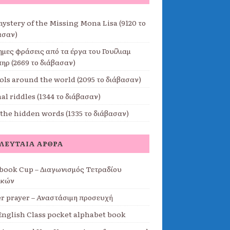
mystery of the Missing Mona Lisa (9120 το
ασαν)
ημες φράσεις από τα έργα του Γουίλιαμ
ηρ (2669 το διάβασαν)
ols around the world (2095 το διάβασαν)
l riddles (1344 το διάβασαν)
 the hidden words (1335 το διάβασαν)
ΛΕΥΤΑΊΑ ΆΡΘΡΑ
book Cup – Διαγωνισμός Τετραδίου
ικών
er prayer – Αναστάσιμη προσευχή
English Class pocket alphabet book