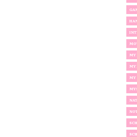
GAM
HA
INT
MOV
MY 
MY 
MY
MY
NAT
NO
SCH
SCH