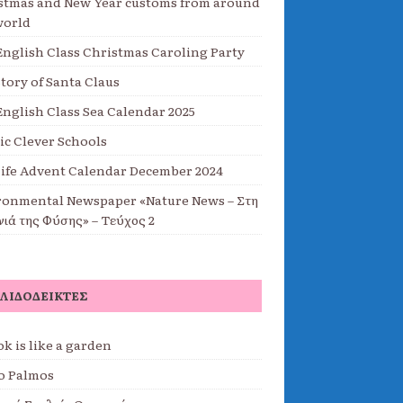
stmas and New Year customs from around
world
English Class Christmas Caroling Party
tory of Santa Claus
English Class Sea Calendar 2025
ic Clever Schools
Life Advent Calendar December 2024
ronmental Newspaper «Nature News – Στη
νιά της Φύσης» – Τεύχος 2
ΛΙΔΟΔΕΊΚΤΕΣ
k is like a garden
o Palmos