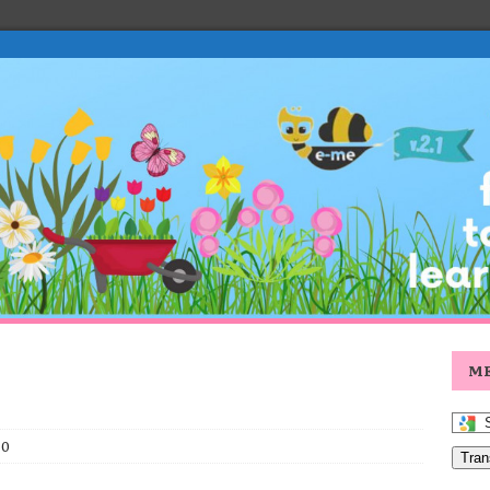
Μ
0
Tran