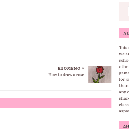
ΛΊ
This 
we a
schoo
othe
ΕΠΌΜΕΝΟ
game
How to draw a rose
for j
than
any o
shar
clas
aspa
Δ