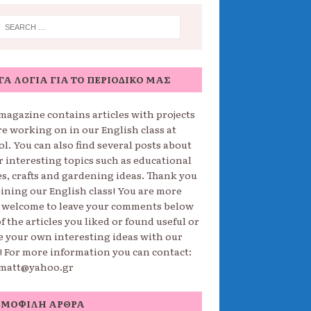
ΓΑ ΛΌΓΙΑ ΓΙΑ ΤΟ ΠΕΡΙΟΔΙΚΌ ΜΑΣ
magazine contains articles with projects
re working on in our English class at
l. You can also find several posts about
r interesting topics such as educational
s, crafts and gardening ideas. Thank you
oining our English class! You are more
 welcome to leave your comments below
f the articles you liked or found useful or
e your own interesting ideas with our
s! For more information you can contact:
matt@yahoo.gr
ΗΜΟΦΙΛΉ ΆΡΘΡΑ