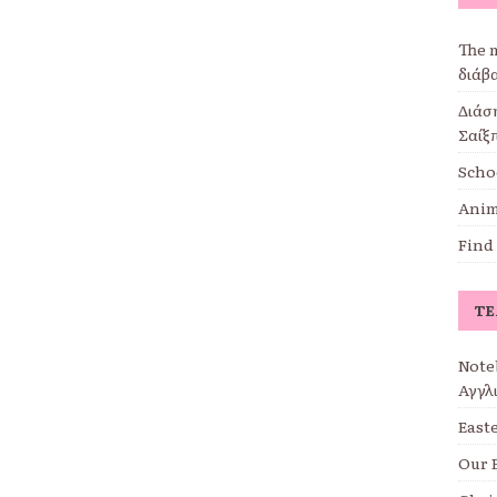
The 
διάβ
Διάσ
Σαίξπ
Scho
Anima
Find
ΤΕ
Note
Αγγλ
East
Our 