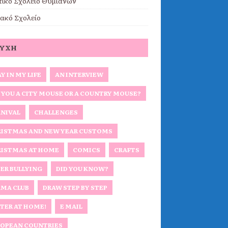
τικό Σχολείο Θυμιανών
ακό Σχολείο
ΕΎΧΗ
AY IN MY LIFE
AN INTERVIEW
 YOU A CITY MOUSE OR A COUNTRY MOUSE?
NIVAL
CHALLENGES
ISTMAS AND NEW YEAR CUSTOMS
ISTMAS AT HOME
COMICS
CRAFTS
ER BULLYING
DID YOU KNOW?
MA CLUB
DRAW STEP BY STEP
TER AT HOME!
E MAIL
OPEAN COUNTRIES