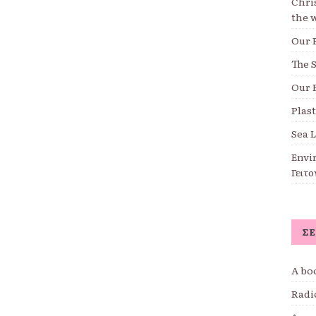
Chri
the 
Our 
The S
Our 
Plast
Sea 
Envi
Γειτο
ΣΕ
A boo
Radi