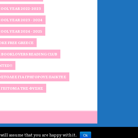
OOL YEAR 2022-2023
OOL YEAR 2023 - 2024
OOL YEAR 2024 - 2025
KE FREE GREECE
 BOOKLOVERS READING CLUB
TED!!
ΣΤΟΛΈΣ ΓΙΑ ΓΡΉΓΟΡΟΥΣ ΠΑΊΚΤΕΣ
 ΓΕΙΤΟΝΙΆ ΤΗΣ ΦΎΣΗΣ
 will assume that you are happy with it.
Ok