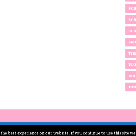
SCH
SCH
SCH
SMO
THE
WAN
ΑΠΟ
ΣΤΗ
the best experience on our website. If you continue to use this site we
Όροι Χρήσης schoolpress.sch.gr
|
Δήλωση προσβασιμότητας