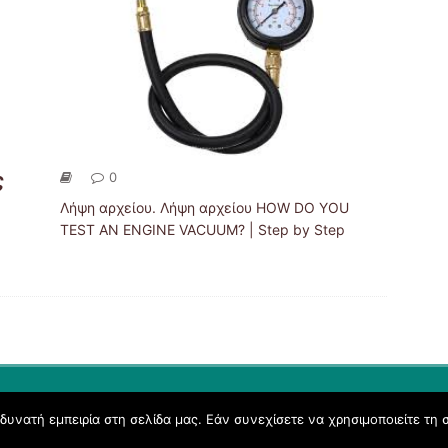
ς
0
Λήψη αρχείου. Λήψη αρχείου HOW DO YOU
TEST AN ENGINE VACUUM? | Step by Step
υνατή εμπειρία στη σελίδα μας. Εάν συνεχίσετε να χρησιμοποιείτε τη 
Όροι Χρήσης schoolpress.sch.gr
|
Δήλωση προσβασιμότητας