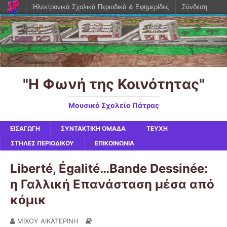
Ηλεκτρονικά Σχολικά Περιοδικά & Εφημερίδες
Σύνδεση
"Η Φωνή της Κοινότητας"
Μουσικό Σχολείο Πάτρας
ΕΙΣΑΓΩΓΗ
ΣΥΝΤΑΚΤΙΚΗ ΟΜΑΔΑ
ΤΕΥΧΗ
ΣΤΗΛΕΣ ΠΕΡΙΟΔΙΚΟΥ
ΕΠΙΚΟΙΝΩΝΙΑ
Liberté, Égalité…Bande Dessinée:
η Γαλλική Επανάσταση μέσα από
κόμικ
ΜΙΧΟΥ ΑΙΚΑΤΕΡΙΝΗ