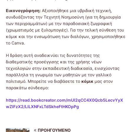
Εικονογράφηση:
Αξιοποιήθηκε μια υβριδική τεχνική,
συνδυάζοντας την Τεχνητή Νοημοσύνη (για τη δημιουργία
των περιγραμμάτων) με την παραδοσιακή ζωγραφική
(χρωματισμός με ξυλομπογιές). Για την τελική σύνθεση του
κόμικ και την ενσωμάτωση των διαλόγων, χρησιμοποιήθηκε
το Canva.
Η δράση αυτή αναδεικνύει τις δυνατότητες της
διαθεματικής προσέγγισης και της χρήσης νέων
τεχνολογιών στην εκπαιδευτική διαδικασία, ενισχύοντας
παράλληλα τη γνωριμία των μαθητών με τον γαλλικό
πολιτισμό. Μπορείτε να διαβάσετε το
κόμικ
μας στον
παρακάτω σύνδεσμο:
https://read.bookcreator.com/mUl2qCC4X0Qcb5LecvYyX
wZlFzX2/LlLXNFxLTdSkheFtHKOpPg
ΠΡΟΗΓΟΎΜΕΝΟ