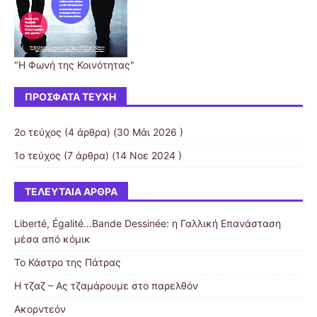
"Η Φωνή της Κοινότητας"
ΠΡΌΣΦΑΤΑ ΤΕΎΧΗ
2ο τεύχος
(4 άρθρα) (30 Μάι 2026 )
1ο τεύχος
(7 άρθρα) (14 Νοε 2024 )
ΤΕΛΕΥΤΑΊΑ ΆΡΘΡΑ
Liberté, Égalité…Bande Dessinée: η Γαλλική Επανάσταση
μέσα από κόμικ
Το Κάστρο της Πάτρας
Η τζαζ – Ας τζαμάρουμε στο παρελθόν
Ακορντεόν