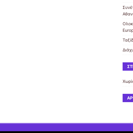
Συνέ
Αθαν
Ολοκ
Euro
Ταξί
Διάχ
ΣΤ
Χωρί
ΆΡ