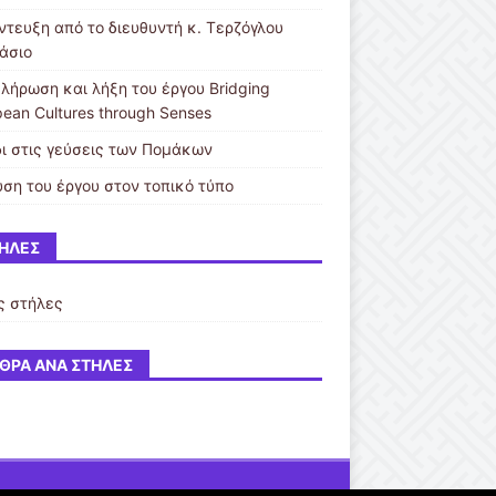
ντευξη από το διευθυντή κ. Τερζόγλου
άσιο
λήρωση και λήξη του έργου Bridging
pean Cultures through Senses
δι στις γεύσεις των Πομάκων
υση του έργου στον τοπικό τύπο
ΉΛΕΣ
ς στήλες
ΘΡΑ ΑΝΆ ΣΤΉΛΕΣ