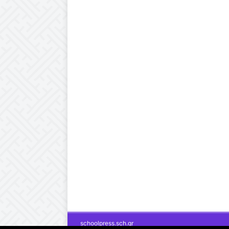
schoolpress.sch.gr